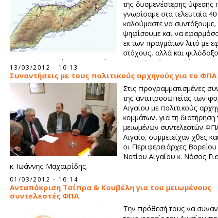
της δυσμενέστερης ύφεσης 
γνωρίσαμε στα τελευταία 40
καλούμαστε να συντάξουμε,
ψηφίσουμε και να εφαρμόσ
εκ των πραγμάτων λιτό με ε
στόχους, αλλά και φιλόδοξ
προϋπολογισμό με στοχευμένες αναπτυξιακές επενδύσεις...
13/03/2012 - 16:13
Συναντήσεις με τους πολιτικούς αρχηγούς για το ΦΠΑ
Στις προγραμματισμένες συ
της αντιπροσωπείας των φο
Αιγαίου με πολιτικούς αρχη
κομμάτων, για τη διατήρηση
μειωμένων συντελεστών ΦΠ
Αιγαίο, συμμετείχαν χθες κα
οι Περιφερειάρχες Βορείου 
Νοτίου Αιγαίου κ. Νάσος Γι
κ. Ιωάννης Μαχαιρίδης.
01/03/2012 - 16:14
Ανταπόκριση Τσίπρα & Κουβέλη για του μειωμένους
συντελεστές ΦΠΑ
Την πρόθεσή τους να συναν