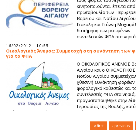
τους φορείς του Αιγαίου π
κινητοποιούνται έπειτα από
πρωτοβουλία των Περιφερε
Βορείου και Νοτίου Αιγαίου
Γιακαλή και Γιάννη Μαχαιρίδ
διατήρηση των μειωμένων
συντελεστών ΦΠΑ στα νησιά 
16/02/2012 - 10:55
Οικολογικός Άνεμος: Συμμετοχή στη συνάντηση των 
για το ΦΠΑ
Ο ΟΙΚΟΛΟΓΙΚΟΣ ΑΝΕΜΟΣ Β
Αιγαίου και ο ΟΙΚΟΛΟΓΙΚΟ
Νοτίου Αιγαίου συμμετείχαν
χθεσινή Συνάντηση φορέων 
φορολογικό καθεστώς και τ
συντελεστές ΦΠΑ στα νησιά
πραγματοποιήθηκε στην Αί
Γερουσίας της Βουλής, κατό
πρόσκλησης των δύο Περιφερειαρχών Βορείου και Νοτίου Αιγ
« first
‹ previous