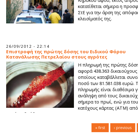
Κηρύκου αφού, εκτός απρο
κατατίθεται σήμερα η προσ
ΣτΕ για την άρση της απόφα
κλεισίματός της.
26/09/2012 - 22:14
Επιστροφή της πρώτης δόσης του Ειδικού Φόρου
Κατανάλωσης Πετρελαίου στους αγρότες
Η πληρωμή της πρώτης δόση
αφορά 438.363 δικαιούχους
οποίους καταβάλλεται συνο
ποσό των 81.581.038 ευρώ. 
πληρωμής είναι διαθέσιμα γ
ανάληψη από τους δικαιού
σήμερα το πρωί, ενώ για το
κατόχους κάρτας (ΑΤΜ) από
αργά το βράδυ.
« first
‹ previous