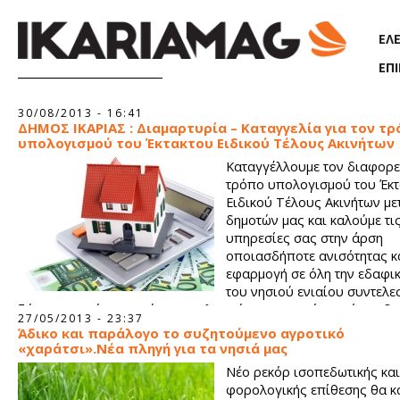
Παράκαμψη προς το κυρίως περιεχόμενο
ΕΛ
ΕΠ
Σελίδες
30/08/2013 - 16:41
ΔΗΜΟΣ ΙΚΑΡΙΑΣ : Διαμαρτυρία – Καταγγελία για τον τ
υπολογισμού του Έκτακτου Ειδικού Τέλους Ακινήτων
Καταγγέλλουμε τον διαφορε
τρόπο υπολογισμού του Έκτ
Ειδικού Τέλους Ακινήτων με
δημοτών μας και καλούμε τι
υπηρεσίες σας στην άρση
οποιασδήποτε ανισότητας κ
εφαρμογή σε όλη την εδαφικ
του νησιού ενιαίου συντελεσ
ζώνης 3 ευρώ/τμ, ρητώς επιφυλασσόμενοι παντός νομίμου δι
27/05/2013 - 23:37
μας.
Άδικο και παράλογο το συζητούμενο αγροτικό
«χαράτσι».Νέα πληγή για τα νησιά μας
Νέο ρεκόρ ισοπεδωτικής και
φορολογικής επίθεσης θα κ