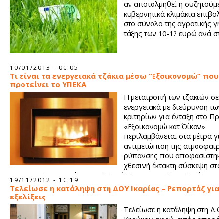
αν αποτολμηθεί η συζητούμ
κυβερνητικά κλιμάκια επιβ
στο σύνολο της αγροτικής γ
τάξης των 10-12 ευρώ ανά σ
10/01/2013 - 00:05
Tι είναι τα ενεργειακά τζάκια μέσω “Εξοικονομώ” που
προτείνει το ΥΠΕΚΑ
Η μετατροπή των τζακιών σε
ενεργειακά με διεύρυνση τω
κριτηρίων για ένταξη στο Π
«Εξοικονομώ κατ΄ Οίκον»
περιλαμβάνεται στα μέτρα γ
αντιμετώπιση της ατμοσφαιρ
ρύπανσης που αποφασίστηκ
χθεσινή έκτακτη σύσκεψη σ
με αφορμή την εμφάνιση αιθαλομίχλης στην Αθήνα εξαιτίας τ
19/11/2012 - 10:19
βιομάζας.
Τελείωσε η κατάληψη στη ΔΟΥ Ικαρίας – Ρεπορτάζ για
εξελίξεις
Τελείωσε η κατάληψη στη Δ.Ο