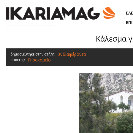
Παράκαμψη προς το κυρίως περιεχόμενο
ΕΛ
ΕΠ
Κάλεσμα γ
ενδιαφέροντα
δημοσιεύτηκε στην στήλη:
Γηροκομείο
ετικέτες: