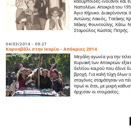
καουμπόιδες-ινδιάνοι και έ
Ναπολέων. Αποκριά του 195
Άγιο Κήρυκο. Διακρίνονται 
Αντώνης Λακιός, Τατάκης Κ
Μάκης Φουντούλης. Κάτω: Ν
Σταμούλος Κώστας Πετρής.
04/03/2014 - 09:27
Καρναβάλι στην Ικαρία – Απόκριες 2014
Μεγάλη αγωνία για την τελε
Κυριακή των Αποκρεών εξαιτ
δελτίου καιρού που έδινε δ
βροχή. Για καλή τύχη όλων ο
σταγόνες σταμάτησαν να πέ
πρωί κι έτσι, με μικρή καθυ
άρχισαν οι ετοιμασίες.