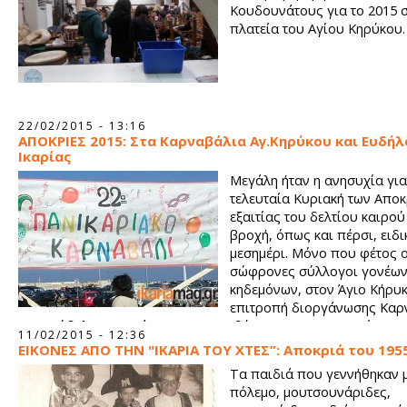
Κουδουνάτους για το 2015 
πλατεία του Αγίου Κηρύκου.
22/02/2015 - 13:16
ΑΠΟΚΡΙΕΣ 2015: Στα Καρναβάλια Αγ.Κηρύκου και Ευδήλ
Ικαρίας
Μεγάλη ήταν η ανησυχία για
τελευταία Κυριακή των Απο
εξαιτίας του δελτίου καιρού
βροχή, όπως και πέρσι, ειδι
μεσημέρι. Μόνο που φέτος ο
σώφρονες σύλλογοι γονέων
κηδεμόνων, στον Άγιο Κήρυκ
επιτροπή διοργάνωσης Καρ
στον Εύδηλο, αποφάσισαν να μεταθέσουν την ημερομηνία και
11/02/2015 - 12:36
αποφύγουν τις δυσάρεστες εκπλήξεις.
ΕΙΚΟΝΕΣ ΑΠΟ ΤΗΝ "ΙΚΑΡΙΑ ΤΟΥ ΧΤΕΣ”: Aποκριά του 195
Τα παιδιά που γεννήθηκαν μ
πόλεμο, μουτσουνάριδες,