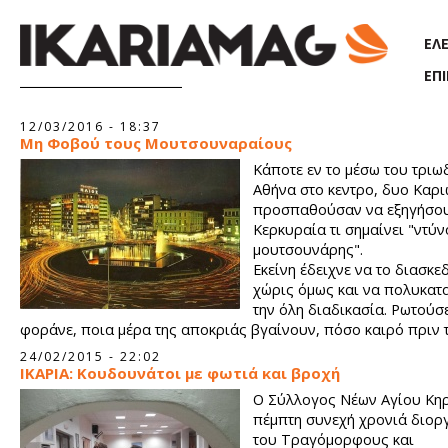
Παράκαμψη προς το κυρίως περιεχόμενο
ΕΛ
ΕΠ
Σελίδες
12/03/2016 - 18:37
Μη Φοβού τους Μουτσουναραίους
Κάποτε εν το μέσω του τριω
Αθήνα στο κεντρο, δυο Καρι
προσπαθούσαν να εξηγήσου
Κερκυραία τι σημαίνει "ντύν
μουτσουνάρης".
Εκείνη έδειχνε να το διασκε
χώρις όμως και να πολυκατ
την όλη διαδικασία. Ρωτούσε
φοράνε, ποια μέρα της αποκριάς βγαίνουν, πόσο καιρό πριν 
προετοιμάζουν, πόσα άτομα ειναι το γκρουπ, σε ποιο μέρος γι
24/02/2015 - 22:02
event, για να παρει απαντήσεις που δεν περίμενε.
ΙΚΑΡΙΑ: Κουδουνάτοι με φωτιά και βροχή
Ο Σύλλογος Νέων Αγίου Κη
πέμπτη συνεχή χρονιά διο
του Τραγόμορφους και