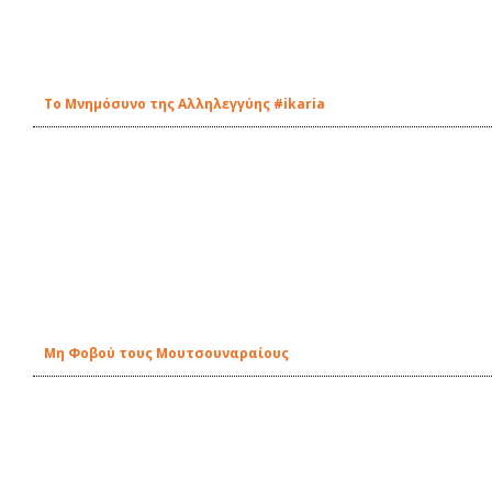
Το Μνημόσυνο της Αλληλεγγύης #ikaria
Μη Φοβού τους Μουτσουναραίους