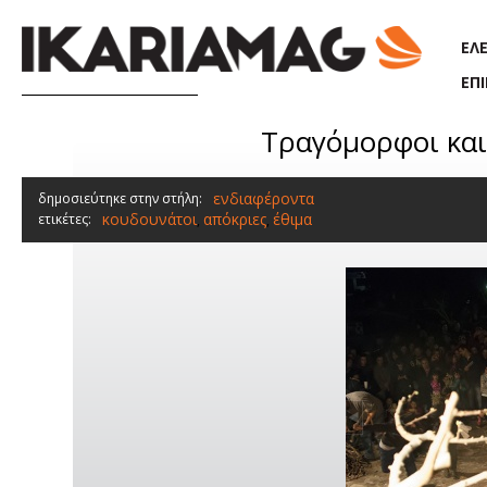
Παράκαμψη προς το κυρίως περιεχόμενο
ΕΛ
ΕΠ
Τραγόμορφοι και
ενδιαφέροντα
δημοσιεύτηκε στην στήλη:
κουδουνάτοι
απόκριες
έθιμα
ετικέτες:
,
,