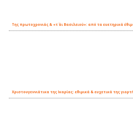
Της πρωτοχρονιάς & «τ΄ άι Βασιλειού»: από τα ευετηρικά έθι
Χριστουγεννιάτικα της Ικαρίας: εθιμικά & ευχετικά της γιορτ