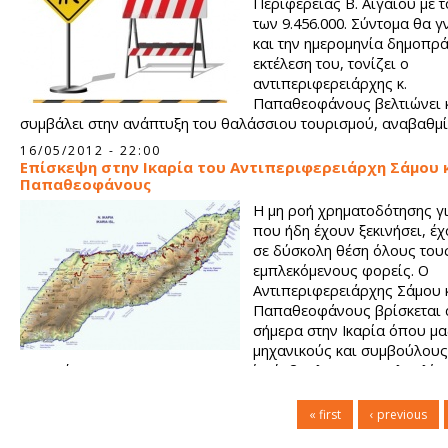
Περιφέρειας Β. Αιγαίου με 
των 9.456.000. Σύντομα θα 
και την ημερομηνία δημοπρά
εκτέλεση του, τονίζει ο
αντιπεριφερειάρχης κ.
Παπαθεοφάνους βελτιώνει 
συμβάλει στην ανάπτυξη του θαλάσσιου τουρισμού, αναβαθμί
τουριστικά την Ικαρία και αναδεικνύει το νησί σταθερό τόπο τ
16/05/2012 - 22:00
προορισμού.
Επίσκεψη στην Ικαρία του Αντιπεριφερειάρχη Σάμου κ
Παπαθεοφάνους
Η μη ροή χρηματοδότησης γι
που ήδη έχουν ξεκινήσει, έ
σε δύσκολη θέση όλους του
εμπλεκόμενους φορείς. Ο
Αντιπεριφερειάρχης Σάμου κ
Παπαθεοφάνους βρίσκεται
σήμερα στην Ικαρία όπου μα
μηχανικούς και συμβούλους
Περιφέρειας και τον περιφερειακό σύμβουλο κ. Ν. Κουλουλία,
επισκεφθεί (ήδη βρίσκεται στον Εύδηλο) τα έργα....
« first
‹ previous