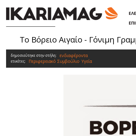
Παράκαμψη προς το κυρίως περιεχόμενο
ΕΛ
ΕΠ
Το Βόρειο Αιγαίο - Γόνιμη Γρα
ενδιαφέροντα
δημοσιεύτηκε στην στήλη:
Περιφερειακό Συμβούλιο
Υγεία
ετικέτες:
,