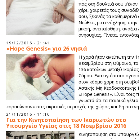
πας στη δουλειά σου μ’έναν
χέρι, χαιρετάς τους συναδ
σου, ξεκινάς τα καθημερινά 
Νιώθεις μια ενόχληση, στην
μικρή, ανεπαίσθητη, ανάξια 
ανησυχίας. Γίνεται εντονότε
λεπτά περνούν. Λες, δε θά ‘ναι τίποτα, και αυτό θα περάσει. Σ
19/12/2016 - 21:41
τα καθημερινά, κάνοντας πως δε συμβαίνει τίποτα,η δουλειά 
«Hope Genesis» για 26 νησιά
να περιμένει.
Η χαρά ήταν ανείπωτη την 1
Δεκεμβρίου στη Θύμαινα, το
136 κατοίκων μεταξύ Ικαρίας
Σάμου. Ενα υγιέστατο αγορά
στον κόσμο χάρη στη συμβο
Αστικής Μη Κερδοσκοπικής 
«Hope Genesis». Είναι τοις 
γνωστό ότι τα παιδικά γέλια
«αραιώνουν» στις ακριτικές περιοχές της χώρας και δη στα νη
Σύμφωνα με στοιχεία της ΕΛΣΤΑΤ και της Eurostat, είκοσι εννέ
21/11/2016 - 11:10
σταθερό ρυθμό γεννήσεων έως το 2008 σημειώνουν έκτοτε μηδ
Για την Κινητοποίηση των Ικαριωτών στο
γεννήσεις.
Υπουργείο Υγείας στις 18 Νοεμβρίου 2016
Κινητοποίηση στο υπουργεί