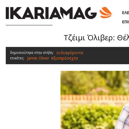
Παράκαμψη προς το κυρίως περιεχόμενο
ΕΛ
ΕΠ
Τζέιμι Όλιβερ: Θέλ
ενδιαφέροντα
δημοσιεύτηκε στην στήλη:
Jamie Oliver
Αξιοπρόσεχτα
ετικέτες:
,