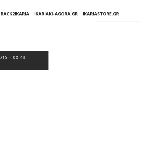
BACK2IKARIA
IKARIAKI-AGORA.GR
IKARIASTORE.GR
Φόρμα αναζήτησης
015 - 00:43