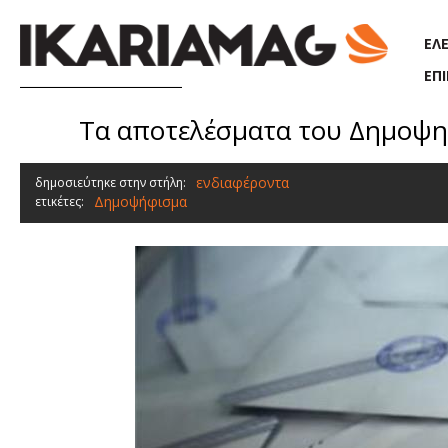
Παράκαμψη προς το κυρίως περιεχόμενο
ΕΛ
ΕΠ
Τα αποτελέσματα του Δημοψηφ
ενδιαφέροντα
δημοσιεύτηκε στην στήλη:
Δημοψήφισμα
ετικέτες: