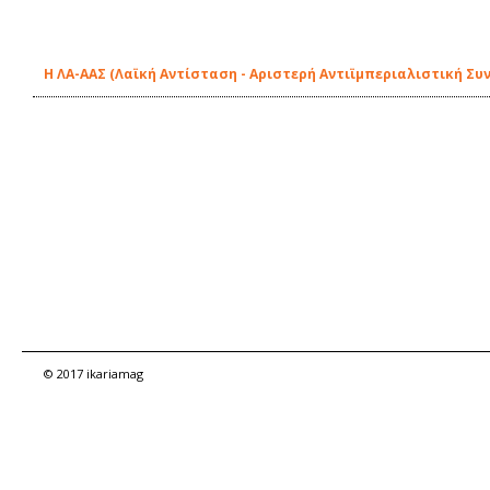
Η ΛΑ-ΑΑΣ (Λαϊκή Αντίσταση - Αριστερή Αντιϊμπεριαλιστική Συ
© 2017 ikariamag