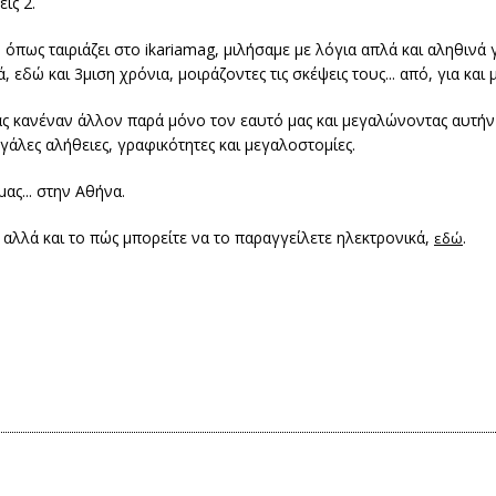
ις 2.
πως ταιριάζει στο ikariamag, μιλήσαμε με λόγια απλά και αληθινά γ
 και 3μιση χρόνια, μοιράζοντες τις σκέψεις τους... από, για και μ
 κανέναν άλλον παρά μόνο τον εαυτό μας και μεγαλώνοντας αυτήν
γάλες αλήθειες, γραφικότητες και μεγαλοστομίες.
ας... στην Αθήνα.
α αλλά και το πώς μπορείτε να το παραγγείλετε ηλεκτρονικά,
.
εδώ