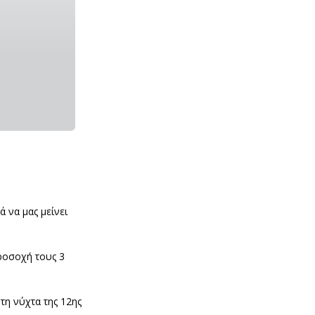
 να μας μείνει
ροσοχή τους 3
η νύχτα της 12ης