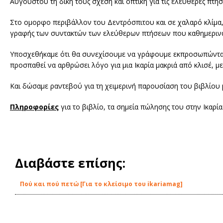
Αυγούστου τη δική τους σχέση και οπτική για τις ελεύθερες πτήσε
Στο ομορφο περιβάλλον του Δεντρόσπιτου και σε χαλαρό κλίμα, ό
γραφής των συντακτών των ελεύθερων πτήσεων που καθημερινά, εδώ
Υποσχεθήκαμε ότι θα συνεχίσουμε να γράφουμε εκπροσωπώντας
προσπαθεί να αρθρώσει λόγο για μια Ικαρία μακριά από κλισέ, με
Και δώσαμε ραντεβού για τη χειμερινή παρουσίαση του βιβλίου μ
Πληροφορίες
για το βιβλίο, τα σημεία πώλησης του στην Ικαρί
Διαβάστε επίσης:
Πού και πού πετώ [Για το κλείσιμο του ikariamag]