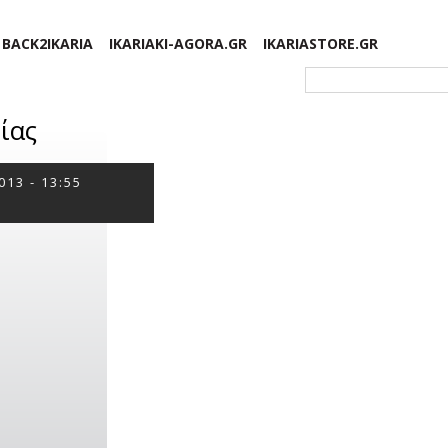
BACK2IKARIA
IKARIAKI-AGORA.GR
IKARIASTORE.GR
Φόρμα αναζήτησης
ίας
013 - 13:55