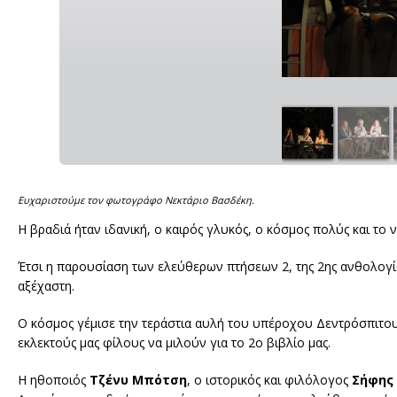
Ευχαριστούμε τον φωτογράφο Νεκτάριο Βασδέκη.
Η βραδιά ήταν ιδανική, ο καιρός γλυκός, ο κόσμος πολύς και το
Έτσι η παρουσίαση των ελεύθερων πτήσεων 2, της 2ης ανθολογία
αξέχαστη.
Ο κόσμος γέμισε την τεράστια αυλή του υπέροχου Δεντρόσπιτο
εκλεκτούς μας φίλους να μιλούν για το 2ο βιβλίο μας.
Η ηθοποιός
Τζένυ Μπότση
, ο ιστορικός και φιλόλογος
Σήφης 