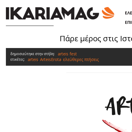
Παράκαμψη προς το κυρίως περιεχόμενο
ΕΛ
ΕΠ
Πάρε μέρος στις Ισ
arteis fest
δημοσιεύτηκε στην στήλη:
arteis
ArteisErota
ελεύθερες πτήσεις
ετικέτες:
,
,