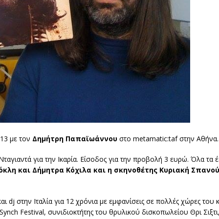
013 με τον
Δημήτρη Παπαϊωάννου
στο metamatic:taf στην Αθήνα.
Νταγιαντά για την Ικαρία. Είσοδος για την προβολή 3 ευρώ. Όλα τα
όκλη και Δήμητρα Κόχιλα και η σκηνοθέτης Κυριακή Σπανο
ι dj στην Ιταλία για 12 χρόνια με εμφανίσεις σε πολλές χώρες του 
nch Festival, συνιδιοκτήτης του θρυλικού δισκοπωλείου Θρι Σιξτι, 