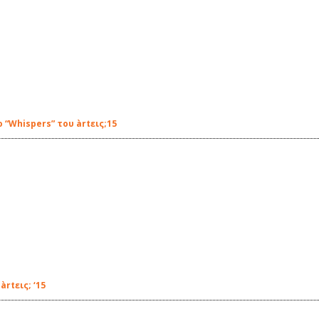
“Whispers” του àrtεις;15
rtεις; ‘15