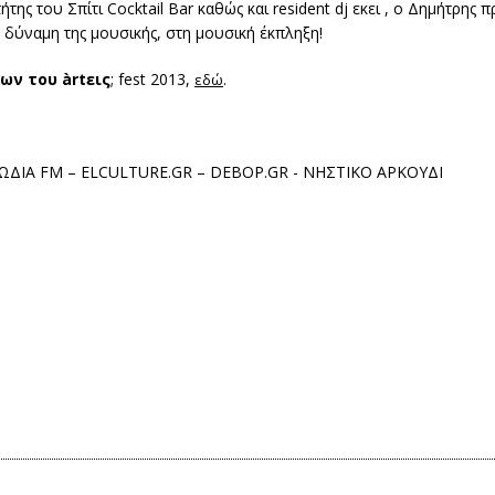
ήτης του Σπίτι Cocktail Βar καθώς και resident dj εκει , ο Δημήτρης
 δύναμη της μουσικής, στη μουσική έκπληξη!
ων του àrtεις
; fest 2013,
.
εδώ
ΛΩΔΙΑ FM – ELCULTURE.GR – DEBOP.GR - ΝΗΣΤΙΚΟ ΑΡΚΟΥΔΙ