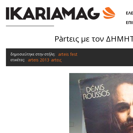
Παράκαμψη προς το κυρίως περιεχόμενο
ΕΛ
ΕΠ
Pàrtεις με τον ΔΗΜΗ
arteis fest
δημοσιεύτηκε στην στήλη:
arteis 2013
artεις
ετικέτες:
,