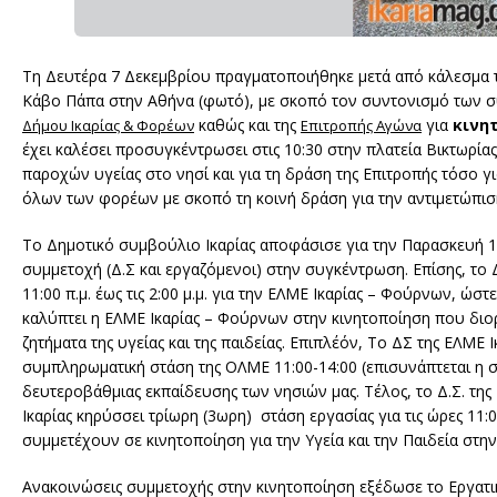
Τη Δευτέρα 7 Δεκεμβρίου πραγματοποιήθηκε μετά από κάλεσμα τ
Κάβο Πάπα στην Αθήνα (φωτό), με σκοπό τον συντονισμό των συ
καθώς και της
για
κινη
Δήμου Ικαρίας & Φορέων
Επιτροπής Αγώνα
έχει καλέσει προσυγκέντρωσει στις 10:30 στην πλατεία Βικτωρί
παροχών υγείας στο νησί και για τη δράση της Επιτροπής τόσο γι
όλων των φορέων με σκοπό τη κοινή δράση για την αντιμετώπισ
Το Δημοτικό συμβούλιο Ικαρίας αποφάσισε για την Παρασκευή 1
συμμετοχή (Δ.Σ και εργαζόμενοι) στην συγκέντρωση. Επίσης, το
11:00 π.μ. έως τις 2:00 μ.μ. για την ΕΛΜΕ Ικαρίας – Φούρνων,
καλύπτει η ΕΛΜΕ Ικαρίας – Φούρνων στην κινητοποίηση που διοργ
ζητήματα της υγείας και της παιδείας. Επιπλέόν, Το ΔΣ της ΕΛΜΕ
συμπληρωματική στάση της ΟΛΜΕ 11:00-14:00 (επισυνάπτεται η σ
δευτεροβάθμιας εκπαίδευσης των νησιών μας. Τέλος, το Δ.Σ. τη
Ικαρίας κηρύσσει τρίωρη (3ωρη) στάση εργασίας για τις ώρες 1
συμμετέχουν σε κινητοποίηση για την Υγεία και την Παιδεία στη
Ανακοινώσεις συμμετοχής στην κινητοποίηση εξέδωσε το Εργατικ