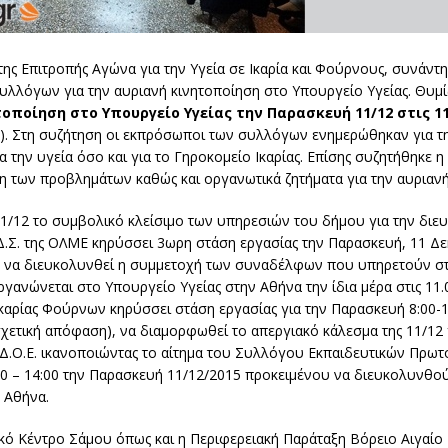
ης Επιτροπής Αγώνα για την Υγεία σε Ικαρία και Φούρνους, συνάντ
λλόγων για την αυριανή κινητοποίηση στο Υπουργείο Υγείας. Θυμί
τοποίηση στο Υπουργείο Υγείας την Παρασκευή 11/12 στις 1
ας). Στη συζήτηση οι εκπρόσωποι των συλλόγων ενημερώθηκαν για τ
α την υγεία όσο και για το Γηροκομείο Ικαρίας. Επίσης συζητήθηκε 
η των προβλημάτων καθώς και οργανωτικά ζητήματα για την αυριανή
1/12 το συμβολικό κλείσιμο των υπηρεσιών του δήμου για την διε
 Δ.Σ. της ΟΛΜΕ κηρύσσει 3ωρη στάση εργασίας την Παρασκευή, 11 Δε
 ώστε να διευκολυνθεί η συμμετοχή των συναδέλφων που υπηρετούν σ
ανώνεται στο Υπουργείο Υγείας στην Αθήνα την ίδια μέρα στις 11.00
 Ικαρίας Φούρνων κηρύσσει στάση εργασίας για την Παρασκευή 8:00-1
χετική απόφαση), να διαμορφωθεί το απεργιακό κάλεσμα της 11/12 γ
ς Δ.Ο.Ε. ικανοποιώντας το αίτημα του Συλλόγου Εκπαιδευτικών Πρω
1:00 – 14:00 την Παρασκευή 11/12/2015 προκειμένου να διευκολυνθο
ν Αθήνα.
ό Κέντρο Σάμου όπως και η Περιφερειακή Παράταξη Βόρειο Αιγαίο 