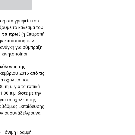
ηση στα γραφεία του
ζουμε το κάλεσμα του
1 το πρωί
(η Επιτροπή
ην κατάσταση των
η ανάγκη για σύμπραξη
 κινητοποίηση.
υκόλυνση της
κεμβρίου 2015 από τις
τα σχολεία που
 π.μ. για τα τοπικά
1:00 π.μ. ώστε με την
ια τα σχολεία της
τοβάθμιας Εκπαίδευσης
ύν οι συνάδελφοι να
- Γόνιμη Γραμμή.