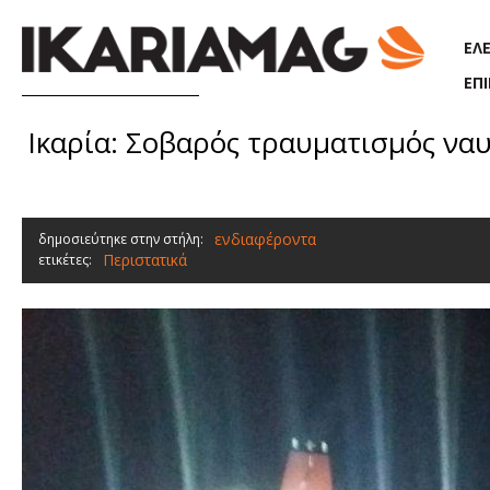
Παράκαμψη προς το κυρίως περιεχόμενο
ΕΛ
ΕΠ
Ικαρία: Σοβαρός τραυματισμός να
ενδιαφέροντα
δημοσιεύτηκε στην στήλη:
Περιστατικά
ετικέτες: