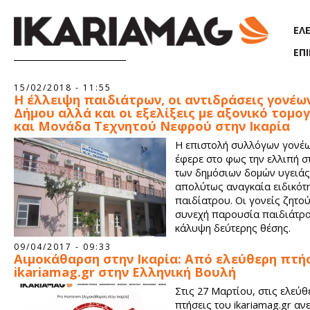
Παράκαμψη προς το κυρίως περιεχόμενο
ΕΛ
ΕΠ
Σελίδες
15/02/2018 - 11:55
Η έλλειψη παιδιάτρων, οι αντιδράσεις γονέω
Δήμου αλλά και οι εξελίξεις με αξονικό τομ
και Μονάδα Τεχνητού Νεφρού στην Ικαρία
Η επιστολή συλλόγων γονέω
έφερε στο φως την ελλιπή 
των δημόσιων δομών υγειάς 
απολύτως αναγκαία ειδικότ
παιδίατρου. Οι γονείς ζητού
συνεχή παρουσία παιδιάτρο
κάλυψη δεύτερης θέσης.
09/04/2017 - 09:33
Αιμοκάθαρση στην Ικαρία: Από ελεύθερη πτή
ikariamag.gr στην Ελληνική Βουλή
Στις 27 Μαρτίου, στις ελεύθ
πτήσεις του ikariamag.gr αν