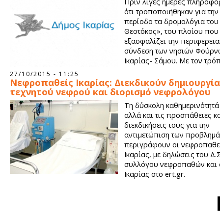
Πριν λίγες ημέρες πληροφο
ότι τροποποιήθηκαν για την
περίοδο τα δρομολόγια του
Θεοτόκος», του πλοίου που
εξασφαλίζει την περιφερεια
σύνδεση των νησιών Φούρν
Ικαρίας- Σάμου. Με τον τρό
γίνονται πια τα δρομολόγια
27/10/2015 - 11:25
συγκριμένη γραμμή πιστεύουμε ότι δεν διευκολύνεται η περιφ
Νεφροπαθείς Ικαρίας: Διεκδικούν δημιουργία
σύνδεση που είναι τόσο αναγκαία για τα νησιά μας.
τεχνητού νεφρού και διορισμό νεφρολόγου
Τη δύσκολη καθημερινότητά
αλλά και τις προσπάθειες κα
διεκδικήσεις τους για την
αντιμετώπιση των προβλημά
περιγράφουν οι νεφροπαθεί
Ικαρίας, με δηλώσεις του Δ.Σ
συλλόγου νεφροπαθών και
Ικαρίας στο ert.gr.