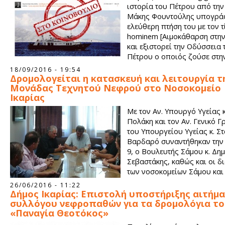
ιστορία του Πέτρου από την 
Μάκης Φουντούλης υπογράφ
ελεύθερη πτήση του με τον τ
hominem [Aιμοκάθαρση στην
και εξιστορεί την Οδύσσεια 
Πέτρου ο οποιός ζούσε στην
ήταν νεφροπαθής και τραβούσε έναν καθημερινό Γολγοθά για
18/09/2016 - 19:54
πηγαινοέρχεται στη Σάμο ώστε να λάβει τη θεραπεία του. Συν
Δρομολογείται η κατασκευή και λειτουργία τ
συμπαραστάτες αλλά και συν-μάρτυρες σε όλον αυτόν τον εφι
Μονάδας Τεχνητού Νεφρού στο Νοσοκομείο
οικογένεια του, οι φίλοι του αλλά και οι συμπατριώτες του, π
Ικαρίας
σταμάτησαν λεπτό να κάνουν τα αδύνατα δυνατά ώστε ο Πέτρ
Με τον Αν. Υπουργό Υγείας 
συνεχίσει να μάχεται για τη ζωή του.
Πολάκη και τον Αν. Γενικό 
του Υπουργείου Υγείας κ. Σ
Βαρδαρό συναντήθηκαν την 
9, ο Βουλευτής Σάμου κ. Δη
Σεβαστάκης, καθώς και οι δι
των νοσοκομείων Σάμου και 
κ.κ. Λ. Θεόφιλος και Στ. Καρ
26/06/2016 - 11:22
Δήμος Ικαρίας: Επιστολή υποστήριξης αιτήμ
συλλόγου νεφροπαθών για τα δρομολόγια τ
«Παναγία Θεοτόκος»