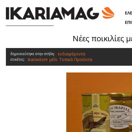
Παράκαμψη προς το κυρίως περιεχόμενο
ΕΛ
ΕΠ
Νέες ποικιλίες με
ενδιαφέροντα
δημοσιεύτηκε στην στήλη:
ikariastore
μέλι
Τοπικά Προϊόντα
ετικέτες:
,
,