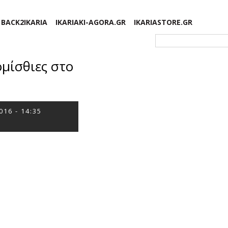
BACK2IKARIA
IKARIAKI-AGORA.GR
IKARIASTORE.GR
Φόρμα αναζήτησης
μίσθιες στο
016 - 14:35