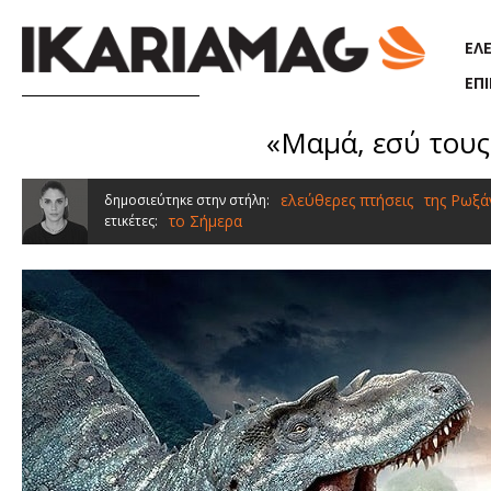
Παράκαμψη προς το κυρίως περιεχόμενο
ΕΛ
ΕΠ
«Μαμά, εσύ τους
ελεύθερες πτήσεις
της Ρωξ
δημοσιεύτηκε στην στήλη:
το Σήμερα
ετικέτες: