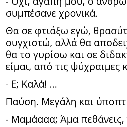
- Όχι, αγάπη μου, ο άνθρω
συμπέσανε χρονικά.
Θα σε φτιάξω εγώ, θρασύτ
συγχιστώ, αλλά θα αποδε
θα το γυρίσω και σε διδακ
είμαι, από τις ψύχραιμες 
- Ε; Καλά! …
Παύση. Μεγάλη και ύποπτ
- Μαμάααα; Άμα πεθάνεις,