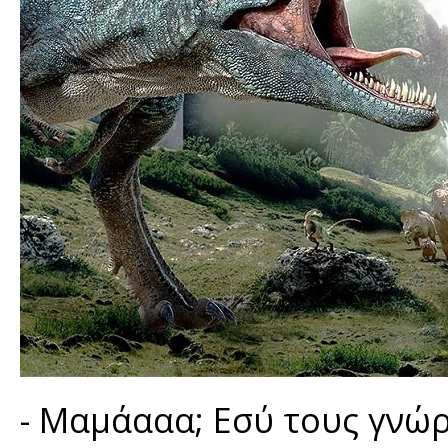
- Μαμάααα; Εσύ τους γνώρ