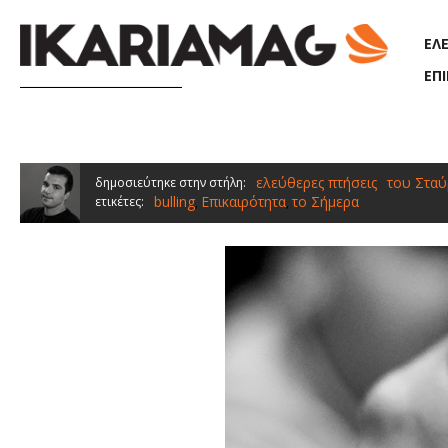
Παράκαμψη προς το κυρίως περιεχόμενο
ΕΛ
ΕΠ
ελεύθερες πτήσεις
του Σταύ
δημοσιεύτηκε στην στήλη:
bulling
Επικαιρότητα
το Σήμερα
ετικέτες:
,
,