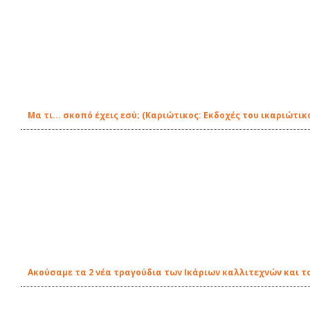
Μα τι... σκοπό έχεις εσύ; (Καριώτικος: Εκδοχές του ικαριώτ
Ακούσαμε τα 2 νέα τραγούδια των Ικάριων καλλιτεχνών και τ