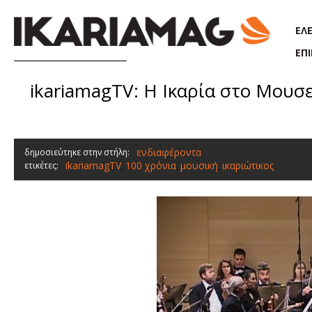
Παράκαμψη προς το κυρίως περιεχόμενο
ΕΛ
ΕΠ
ikariamagTV: Η Ικαρία στο Μουσ
ενδιαφέροντα
δημοσιεύτηκε στην στήλη:
ikariamagTV
100 χρόνια
μουσική
ικαριώτικος
ετικέτες:
,
,
,