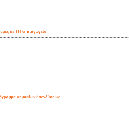
δομές σε 116 νηπιαγωγεία
ρόγραμμα Δημοσίων Επενδύσεων