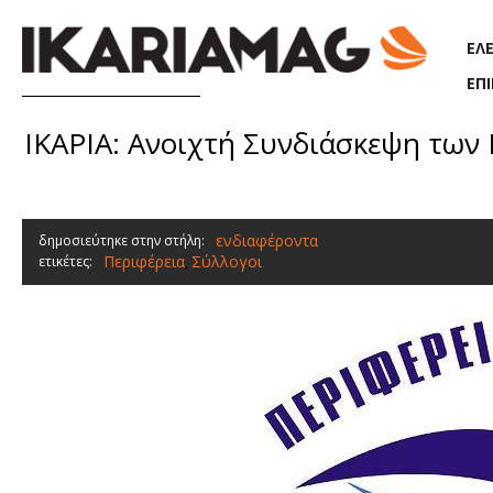
Παράκαμψη προς το κυρίως περιεχόμενο
ΕΛ
ΕΠ
ΙΚΑΡΙΑ: Ανοιχτή Συνδιάσκεψη των
ενδιαφέροντα
δημοσιεύτηκε στην στήλη:
Περιφέρεια
Σύλλογοι
ετικέτες:
,