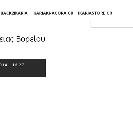
BACK2IKARIA
IKARIAKI-AGORA.GR
IKARIASTORE.GR
Φόρμα αναζήτησης
ειας Βορείου
014 - 16:27