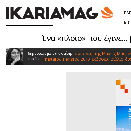
Παράκαμψη προς το κυρίως περιεχόμενο
ΕΛ
ΕΠ
Ένα «πλοίο» που έγινε...
εκδόσεις
της Μαρίας Μπαρέ
δημοσιεύτηκε στην στήλη:
mataroa
mataroa 2013
εκδόσεις
Βιβλίο
δι
ετικέτες:
,
,
,
,