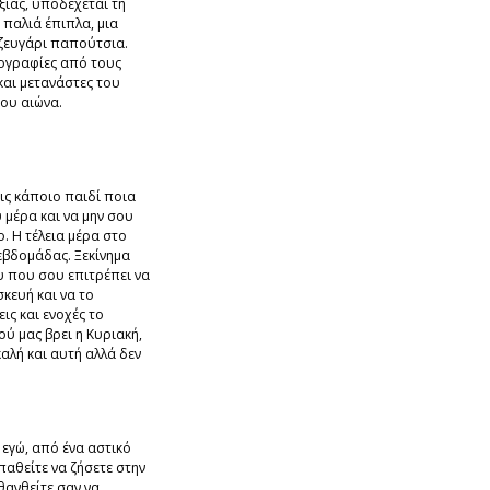
ξιάς, υποδέχεται τη
 παλιά έπιπλα, μια
 ζευγάρι παπούτσια.
ογραφίες από τους
και μετανάστες του
ου αιώνα.
ις κάποιο παιδί ποια
υ μέρα και να μην σου
. Η τέλεια μέρα στο
εβδομάδας. Ξεκίνημα
 που σου επιτρέπει να
σκευή και να το
ις και ενοχές το
ύ μας βρει η Κυριακή,
καλή και αυτή αλλά δεν
εγώ, από ένα αστικό
αθείτε να ζήσετε στην
θανθείτε σαν να