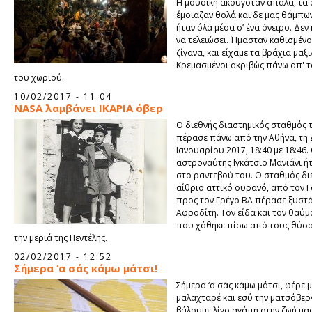
Η μουσική ακουγόταν απαλά, τα
έμοιαζαν θολά και δε μας θάμπων
ήταν όλα μέσα σ’ ένα όνειρο. Δεν
να τελειώσει. Ήμασταν καθισμένο
ζίγανα, και είχαμε τα βράχια μαξι
Κρεμασμένοι ακριβώς πάνω απ' τ
του χωριού.
10/02/2017 - 11:04
NASA λαμβάνει ΙΚΑΡΙΑ όβερ
Ο διεθνής διαστημικός σταθμός 
πέρασε πάνω από την Αθήνα, τη 
Ιανουαρίου 2017, 18:40 με 18:46.
αστροναύτης Ιγκάτσιο Μανιάνι ή
στο ραντεβού του. Ο σταθμός δι
αίθριο αττικό ουρανό, από τον 
προς τον Γρέγο ΒΑ πέρασε ξυστά
Αφροδίτη. Τον είδα και τον θαύμ
που χάθηκε πίσω από τους θύσ
την μεριά της Πεντέλης.
02/02/2017 - 12:52
Σήμερα ‘α σάς κάμω μάτσι!
Σήμερα ‘α σάς κάμω μάτσι, φέρε 
μαλαχταρέ και εσύ την ματσόβερ
βάλουμε λίγο αγάπη στην ζωή μας