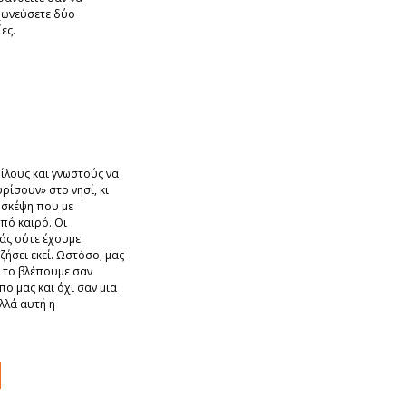
χωνεύσετε δύο
ες.
ίλους και γνωστούς να
υρίσουν» στο νησί, κι
α σκέψη που με
από καιρό. Οι
άς ούτε έχουμε
ζήσει εκεί. Ωστόσο, μας
υ το βλέπουμε σαν
ο μας και όχι σαν μια
λλά αυτή η