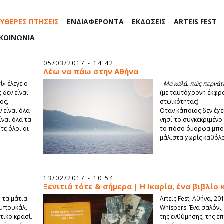
ΕΥΘΕΡΕΣ ΠΤΗΣΕΙΣ
ΕΝΔΙΑΦΕΡΟΝΤΑ
ΕΚΔΟΣΕΙΣ
ARTEIS FEST
ΙΚΟΙΝΩΝΙΑ
05/03/2017 - 14:42
Λέω να πάω στην Αθήνα
ί» έλεγε ο
-
Μα καλά, πώς περνάτε
 δεν είναι
(με ταυτόχρονη έκφρ
ος,
στωικότητας)
 είναι όλα
Όταν κάποιος δεν έχε
ίναι όλα τα
νησί-το συγκεκριμένο ν
τε όλοι οι
το πόσο όμορφα μπορε
μάλιστα χωρίς καθόλ
13/02/2017 - 10:54
Ξενιτιά τότε & σήμερα | Η Ικαρία, ένα βιβλίο 
ώ τα μάτια
Artεις Fest, Αθήνα, 2
 μπουκάλι
Whispers. Ένα σαλόνι,
τικο κρασί.
της ενθύμησης, της επ