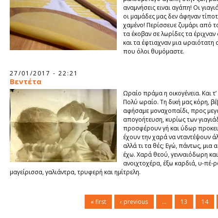
αναμνήσεις ειναι αγάπη! Οι γιαγι
οι μαμάδες μας δεν άφηναν τίποτ
χαμένο! Περίσσευε ζυμάρι από τ
τα έκοβαν σε λωρίδες τα έριχναν 
και τα έφτιαχναν μια ωραιότατη
που όλοι θυμόμαστε.
27/01/2017 - 22:21
Βεντέτα
Ωραίο πράμα η οικογένεια. Και τ’
Πολύ ωραίο. Τη δική μας κόρη, βέ
αφήσαμε μοναχοπαίδι, προς μεγ
απογοήτευση, κυρίως των γιαγιά
προσφέρουν γή και ύδωρ προκει
έχουν την χαρά να νταντέψουν άλ
αλλά τι τα θές; Εγώ, πάντως, μια 
έχω. Χαρά θεού, γενναιόδωρη και
ανοιχτοχέρα, έξω καρδιά, υ-πέ-ρ
μαγείρισσα, γαλιάντρα, τρυφερή και ημίτρελη.
« first
‹ previous
…
13
14