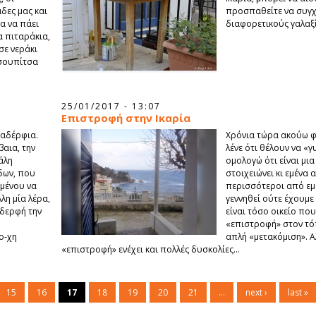
άδες μας και
προσπαθείτε να συγ
α να πάει
διαφορετικούς γαλαξί
α πιταράκια,
σε νεράκι
 σουπίτσα
25/01/2017 - 13:07
Επιστροφή στην Ικαρία
 αδέρφια.
Χρόνια τώρα ακούω φ
βαια, την
λένε ότι θέλουν να «γ
άλη
ομολογώ ότι είναι μι
δων, που
στοιχειώνει κι εμένα 
μένου να
περισσότεροι από εμ
λη μία λέρα,
γεννηθεί ούτε έχουμε 
αδερφή την
είναι τόσο οικείο πο
«επιστροφή» στον τόπ
ο-χη
απλή «μετακόμιση». Α
«επιστροφή» ενέχει και πολλές δυσκολίες...
15
16
17
18
19
20
21
…
next ›
last »