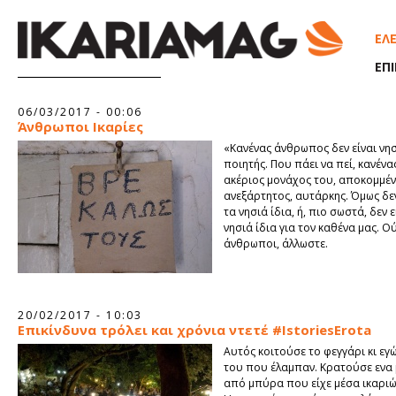
Παράκαμψη προς το κυρίως περιεχόμενο
ΕΛ
ΕΠ
Σελίδες
06/03/2017 - 00:06
Άνθρωποι Ικαρίες
«Κανένας άνθρωπος δεν είναι νησ
ποιητής. Που πάει να πεί, κανένας
ακέριος μονάχος του, αποκομμέν
ανεξάρτητος, αυτάρκης. Όμως δεν
τα νησιά ίδια, ή, πιο σωστά, δεν ε
νησιά ίδια για τον καθένα μας. Ού
άνθρωποι, άλλωστε.
20/02/2017 - 10:03
Επικίνδυνα τρόλει και χρόνια ντετέ #IstoriesErota
Αυτός κοιτούσε το φεγγάρι κι εγ
του που έλαμπαν. Κρατούσε ενα
από μπύρα που είχε μέσα ικαριώ