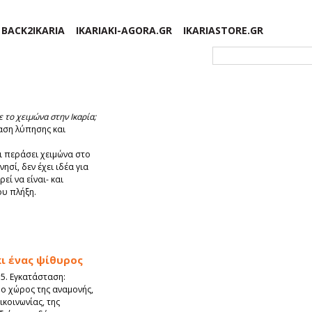
BACK2IKARIA
IKARIAKI-AGORA.GR
IKARIASTORE.GR
Φόρμα αναζήτησης
 το χειμώνα στην Ικαρία;
αση λύπησης και
ι περάσει χειμώνα στο
ησί, δεν έχει ιδέα για
ί να είναι- και
ου πλήξη.
κι ένας ψίθυρος
015. Εγκατάσταση:
 ο χώρος της αναμονής,
ικοινωνίας, της