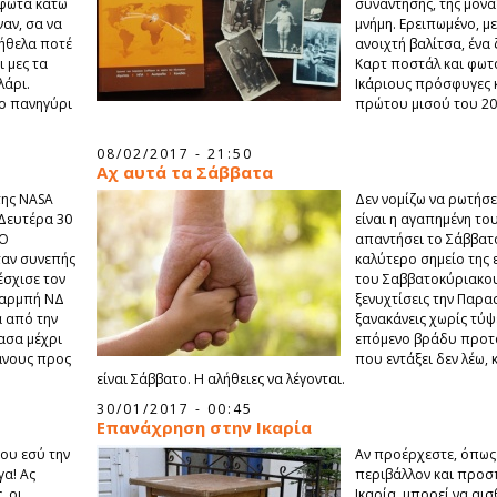
 φώτα κάτω
συνάντησης, της μονα
αν, σα να
μνήμη. Ερειπωμένο, με
 ήθελα ποτέ
ανοιχτή βαλίτσα, ένα
ι μες τα
Καρτ ποστάλ και φωτ
λάρι.
Ικάριους πρόσφυγες 
ο πανηγύρι
πρώτου μισού του 20
08/02/2017 - 21:50
Αχ αυτά τα Σάββατα
της NASA
Δεν νομίζω να ρωτήσε
Δευτέρα 30
είναι η αγαπημένη το
 Ο
απαντήσει το Σάββατο
ταν συνεπής
καλύτερο σημείο της 
έσχισε τον
του Σαββατοκύριακου
Γαρμπή ΝΔ
ξενυχτίσεις την Παρα
 από την
ξανακάνεις χωρίς τύψε
ασα μέχρι
επόμενο βράδυ προτο
ανους προς
που εντάξει δεν λέω, 
είναι Σάββατο. Η αλήθειες να λέγονται.
30/01/2017 - 00:45
Επανάχρηση στην Ικαρία
μου εσύ την
Αν προέρχεστε, όπως 
γα! Ας
περιβάλλον και προσπ
, οι
Ικαρία, μπορεί να αισ