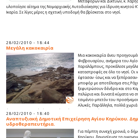
Μεταφορών και Δικτύων, κ. Χάρης
υλοποίησε αίτημα της Νομαρχιακής Αυτοδιοίκησης για ίδρυση κινητού Κ
Ικαρία. Σε λίγες μέρες η σχετική υποδομή θα βρίσκεται στο νησί.
28/02/2010 - 18:44
Μεγάλη κακοκαιρία
Μια κακοκαιρία
άνευ προηγουμέν
Φεβρουαρίου, ανήμερα του Αγί
Χαραλάμπους, προκάλεσε μεγάλ
καταστροφές σε όλο το νησί. Οι ν
έφτασαν -ίσως και να ξεπέρασαν-
μποφόρ με αποτέλεσμα στις Ράχε
ξεφυτρώσουν δένδρα και στο Καρ
πελώρια και δυνατά κύματα να 
τσιμέντο-μπετόν του προσήνεμο
Αλυκές. Παράλληλα, πολλά χωριά 
έμειναν για αρκετές ώρες χωρίς ρεύμα. Αναμένεται άμεση αποκατάσταση
28/02/2010 - 18:40
καταστροφών…
Αναπτυξιακή Δημοτική Επιχείρηση Αγίου Κηρύκου. Δη
υδροθεραπευτήρια.
Για πέμπτη συνεχή χρονιά, ο δήμ
Κηρύκου, δημοσίευσε
τα οικονομ