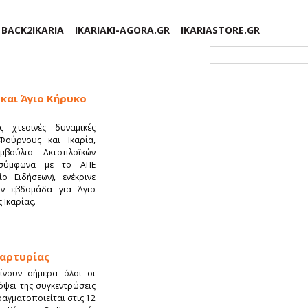
BACK2IKARIA
IKARIAKI-AGORA.GR
IKARIASTORE.GR
Φόρμα αναζήτησης
και Άγιο Κήρυκο
 χτεσινές δυναμικές
Φούρνους και Ικαρία,
μβούλιο Ακτοπλοϊκών
, σύμφωνα με το ΑΠΕ
ο Ειδήσεων), ενέκρινε
ην εβδομάδα για Άγιο
 Ικαρίας.
μαρτυρίας
ίνουν σήμερα όλοι οι
 όψει της συγκεντρώσεις
αγματοποιείται στις 12