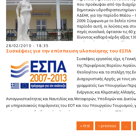
που προέκυψαν από την διαχείρ
δημοτικών υδροθεραπευτηρίων 
ΑΔΕΑΚ, για την περίοδο Μαΐου –
2009. Σύμφωνα με το δελτίο τύπο
περίοδο αυτή, οι λούσεις και στι
πηγές συνολικά, έφτασαν τις 60 χ
δίνοντας καθαρά κέρδη αξίας 130
αναλυτικά στοιχεία
που δίνονται
28/02/2010 - 18:35
παρουσιάζουν θετικές μεταβολές, αλλά φαίνεται ότι τόσο οι λούσεις όσο
Συσκέψεις για την επίσπευση υλοποίησης του ΕΣΠΑ
εισπράξεις έχουν τριπλασιαστεί κατά τη διάρκεια της πενταετίας, όπου ο
Συσκέψεις εργασίας είχε, η Γενικ
πηγές λειτουργούν υπό την αιγίδα του δήμου.
της Περιφέρειας Βορείου Αιγαίου
Θεολογίτου και τα στελέχη της Ε
Διαχειριστικής Αρχής, με τους γε
γραμματείς των Υπουργείων Περι
Ενέργειας και Κλιματικής Αλλαγής
Ανταγωνιστικότητας και Ναυτιλίας και Μεταφορών, Υποδομών και Δικτύων
με υπηρεσιακούς παράγοντες του ΕΟΤ και του Υπουργείου Τουρισμού, γ
επίσπευση των διαδικασιών υλοποίησης του προγράμματος ΕΣΠΑ.
« first
‹ previous
…