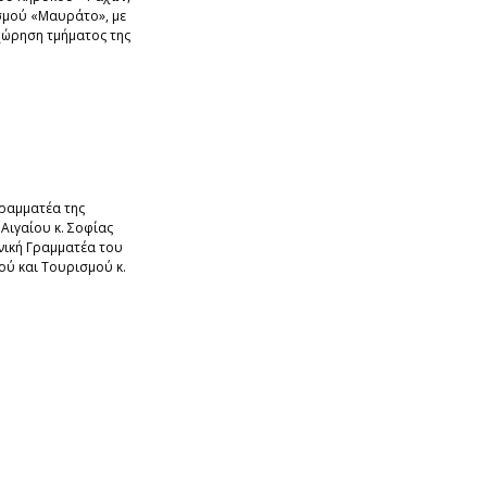
ισμού «Μαυράτο», με
ώρηση τμήματος της
Γραμματέα της
Αιγαίου κ. Σοφίας
ενική Γραμματέα του
ού και Τουρισμού κ.