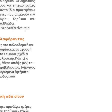
ο Κήρυκο. Οι δημοτικές
υς και επιχειρηματίες
υν το ίδιο προκειμένου
ωνές που απαιτούν την
Αγίου Κηρύκου και
ως Ελλάδα.
υγκοινωνία είναι πια
ει ιδιαιτέρως υπό
η της ακτοπλοϊκής
διαφέροντος
θητων κοινωνικών ομάδων
ες στα πολεοδομικά και
ων πλοίων. Παράλληλα
Ικαρίας και με αφορμή
ών Συγκοινωνιών,
 το ΣΧΟΑΑΠ (Σχέδια
ση του κόστους
 Ανοικτής Πόλης), ο
 έθεσε υπόψη (8/2) του
ριβάλλοντος, Ενέργειας
) ορισμένα ζητήματα
εοδομικού
κή οδό στον
κε πριν λίγες ημέρες
ου Κηρύκου – Ραχών,