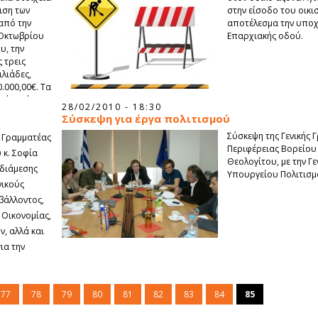
ιση των
στην είσοδο του οικ
από την
αποτέλεσμα την υποχ
 Οκτωβρίου
Επαρχιακής οδού.
υ, την
ς τρεις
ιλιάδες,
.000,00€. Τα
, όχι μόνο
28/02/2010 - 18:30
 και οι
Σύσκεψη για έργα πολιτισμού
ι ιαματικές
Σύσκεψη της Γενικής 
ή Γραμματέας
Περιφέρειας Βορείου 
 κ. Σοφία
Θεολογίτου, με την Γ
νδιάμεσης
Υπουργείου Πολιτισμ
νικούς
βάλλοντος,
, Οικονομίας,
, αλλά και
ια την
77
78
79
80
81
82
83
84
85