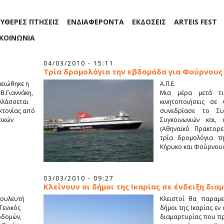
ΕΥΘΕΡΕΣ ΠΤΗΣΕΙΣ
ΕΝΔΙΑΦΕΡΟΝΤΑ
ΕΚΔΟΣΕΙΣ
ARTEIS FEST
ΙΚΟΙΝΩΝΙΑ
04/03/2010 - 15:11
Tρία δρομολόγια την εβδομάδα για Φούρνους 
ειώθηκε η
Α.Π.Ε.
Β.Γιαννάκη,
Μια μέρα μετά τις
αλλάσσεται
κινητοποιήσεις σε 
κτονίας από
συνεδρίασε το Συ
τικών
Συγκοινωνιών και
(Αθηναϊκό Πρακτορεί
τρία δρομολόγια τ
Κήρυκο και Φούρνους
03/03/2010 - 09:27
Κλείνουν οι δήμοι της Ικαρίας σε ένδειξη δια
Βουλευτή
Κλειστοί θα παραμε
Γενικός
δήμοι της Ικαρίας εν
οδομών,
διαμαρτυρίας που πρ