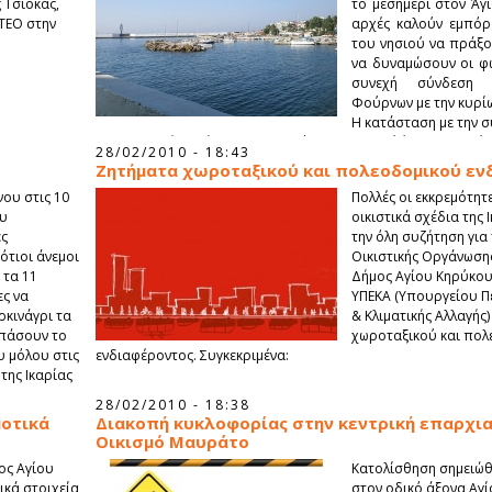
 Τσιόκας,
το μεσημέρι στον Άγι
ΤΕΟ στην
αρχές καλούν εμπόρο
του νησιού να πράξο
να δυναμώσουν οι φ
συνεχή σύνδεση 
Φούρνων με την κυρί
Η κατάσταση με την σ
απελπιστική καθώς η καθημερινότητα στο νησί έχει δυσκολέψ
28/02/2010 - 18:43
αυτές τις συνθήκες. Οι δήμοι ζητούν την άμεση αποκατάστασ
Ζητήματα χωροταξικού και πολεοδομικού εν
συγκοινωνίας, τη μείωση των ναύλων, την στήριξη των ευαίσ
ου στις 10
Πολλές οι εκκρεμότητ
στο κόστος μετακίνησης τους και την δρομολόγηση σύγχρον
ου
οικιστικά σχέδια της 
ζητούν καλύτερα λιμάνια, σύσταση Εθνικού Φορέα Ακτοπλοϊκ
ες
την όλη συζήτηση για
αεροπορική σύνδεση με Αθήνα σε καθημερινή βάση και μείω
ότιοι άνεμοι
Οικιστικής Οργάνωσης
μετακίνησης στις τιμές του 2009.
 τα 11
Δήμος Αγίου Κηρύκου,
ς να
ΥΠΕΚΑ (Υπουργείου Πε
κινάγρι τα
& Κλιματικής Αλλαγής
σπάσουν το
χωροταξικού και πολ
υ μόλου στις
ενδιαφέροντος. Συγκεκριμένα:
της Ικαρίας
 των
28/02/2010 - 18:38
μοτικά
Διακοπή κυκλοφορίας στην κεντρική επαρχια
Οικισμό Μαυράτο
ος Αγίου
Κατολίσθηση σημειώθη
ικά στοιχεία
στον οδικό άξονα Αγί