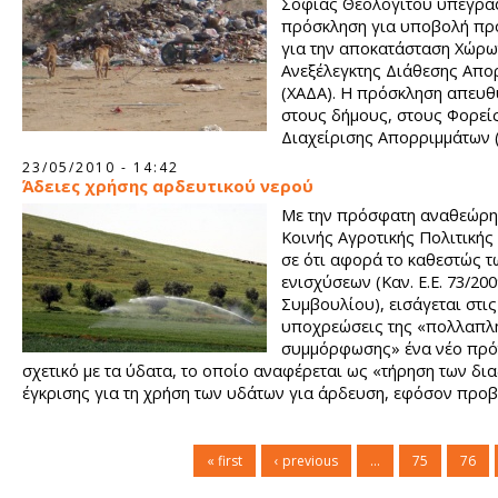
Σοφίας Θεολογίτου υπεγρά
πρόσκληση για υποβολή πρ
για την αποκατάσταση Χώρ
Ανεξέλεγκτης Διάθεσης Απο
(ΧΑΔΑ). Η πρόσκληση απευθ
στους δήμους, στους Φορεί
Διαχείρισης Απορριμμάτων
Περιφέρειας Βορείου Αιγαίου και στην Περιφέρεια Βορείου Α
23/05/2010 - 14:42
Άδειες χρήσης αρδευτικού νερού
Με την πρόσφατη αναθεώρη
Κοινής Αγροτικής Πολιτικής 
σε ότι αφορά το καθεστώς 
ενισχύσεων (Καν. Ε.Ε. 73/20
Συμβουλίου), εισάγεται στις
υποχρεώσεις της «πολλαπλ
συμμόρφωσης» ένα νέο πρ
σχετικό με τα ύδατα, το οποίο αναφέρεται ως «τήρηση των δι
έγκρισης για τη χρήση των υδάτων για άρδευση, εφόσον προβ
« first
‹ previous
…
75
76