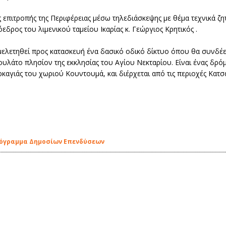
ς επιτροπής της Περιφέρειας μέσω τηλεδιάσκεψης με θέμα τεχνικά 
εδρος του λιμενικού ταμείου Ικαρίας κ. Γεώργιος Κρητικός .
ελετηθεί προς κατασκευή ένα δασικό οδικό δίκτυο όπου θα συνδέει 
ουλάτο πλησίον της εκκλησίας του Αγίου Νεκταρίου. Είναι ένας δ
καγιάς του χωριού Κουντουμά, και διέρχεται από τις περιοχές Κατ
ρόγραμμα Δημοσίων Επενδύσεων