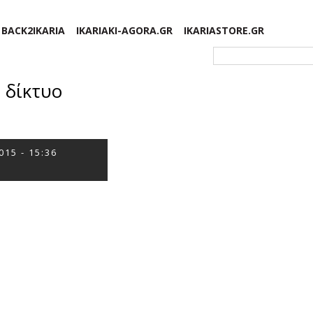
BACK2IKARIA
IKARIAKI-AGORA.GR
IKARIASTORE.GR
Φόρμα αναζήτησης
 δίκτυο
015 - 15:36