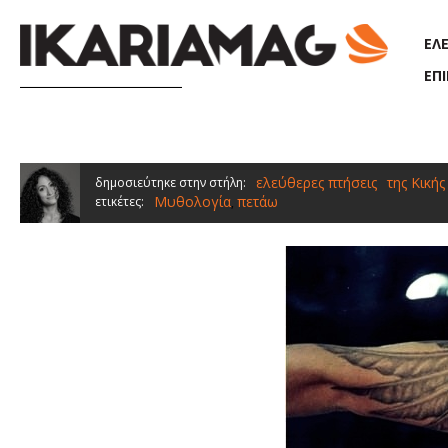
Παράκαμψη προς το κυρίως περιεχόμενο
ΕΛ
ΕΠ
ελεύθερες πτήσεις
της Κικής
δημοσιεύτηκε στην στήλη:
Μυθολογία
πετάω
ετικέτες:
,