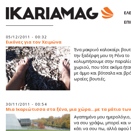
Παράκαμψη προς το κυρίως περιεχόμενο
ΕΛ
ΕΠ
Σελίδες
05/12/2011 - 00:32
Εικόνες για τον Χειμώνα
Ένα μακρινό καλοκαίρι βουτ
την ξαδέρφη μου τη Ρένα το
κολυμπήσουμε στην παραλί
χωριού, που τότε ακόμα ήτ
με άμμο και βότσαλα και βρά
ωραίες βουτιές.
30/11/2011 - 00:54
Μια Ικαριώτισσα στα ξένα, μια χώρα…με τα μάτια τω
Αγαπημένο μου ημερολόγιο,
να σου γράψω, μπορεί και ν
κάτι να σου πω, αλλά αφού 