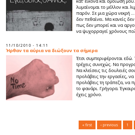
κατ’ εικόνα και ομοίωση μου
λυμαίνομαι το μέλλον και λ
παρόν. Σε μια χώρα νεκρή …
δεν πεθαίνει. Μα κανείς δεν
πως δεν μπορεί και να αργο
να ψυχορραγεί χρόνους πο
11/10/2010 - 14:11
Ήρθαν τα αύρια να διώξουν τα σήμερα
Έτσι συμπεριφέρονται εδώ. 
τρέχεις συνεχώς. Να προγρα
Να κλείσεις τις δουλειές σο
προλάβεις την εργασίες, να
προλάβεις τη τράπεζα, να 
το φανάρι. Γρήγορα. Έγκαιρ
έχεις χρόνο.
« first
‹ previous
1