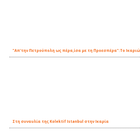
"Απ'την Πετρούπολη ως πέρα,ίσα με τη Προεσπέρα":Το Ικαριώτ
Στη συναυλία της Kolektif Istanbul στην Ικαρία