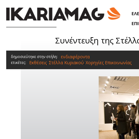
Παράκαμψη προς το κυρίως περιεχόμενο
ΕΛ
ΕΠ
Συνέντευξη της Στέλλ
ενδιαφέροντα
δημοσιεύτηκε στην στήλη:
Εκθέσεις
Στέλλα Κυριακού
Χορηγίες Επικοινωνίας
ετικέτες:
,
,