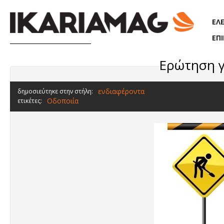
Παράκαμψη προς το κυρίως περιεχόμενο
ΕΛ
ΕΠ
Ερώτηση γ
ενδιαφέροντα
δημοσιεύτηκε στην στήλη:
Οδοποιία
ετικέτες: