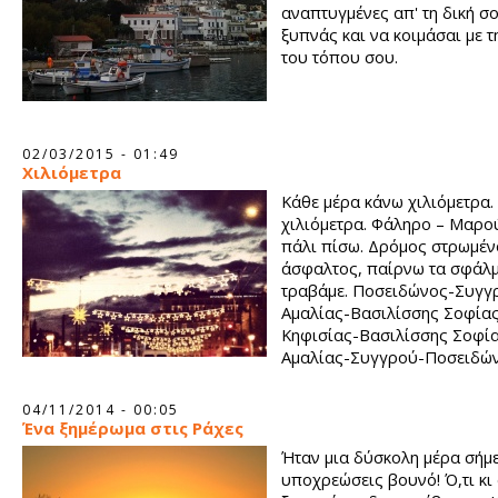
αναπτυγμένες απ' τη δική σο
ξυπνάς και να κοιμάσαι με τ
του τόπου σου.
02/03/2015 - 01:49
Χιλιόμετρα
Κάθε μέρα κάνω χιλιόμετρα.
χιλιόμετρα. Φάληρο – Μαρού
πάλι πίσω. Δρόμος στρωμέν
άσφαλτος, παίρνω τα σφάλμ
τραβάμε. Ποσειδώνος-Συγγ
Αμαλίας-Βασιλίσσης Σοφία
Κηφισίας-Βασιλίσσης Σοφί
Αμαλίας-Συγγρού-Ποσειδών
04/11/2014 - 00:05
Ένα ξημέρωμα στις Ράχες
Ήταν μια δύσκολη μέρα σήμε
υποχρεώσεις βουνό! Ό,τι κι