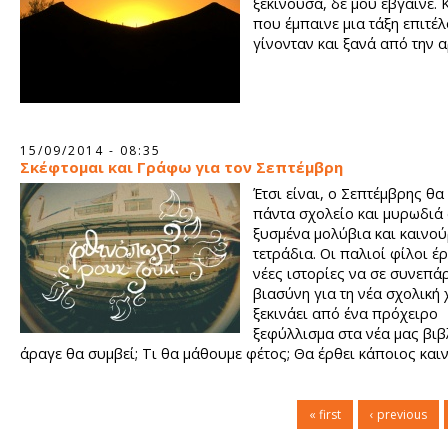
ξεκινούσα, δε μου έβγαινε. Κ
που έμπαινε μια τάξη επιτέλ
γίνονταν και ξανά από την 
15/09/2014 - 08:35
Σκέφτομαι και Γράφω για τον Σεπτέμβρη
Έτσι είναι, ο Σεπτέμβρης θα
πάντα σχολείο και μυρωδιά
ξυσμένα μολύβια και καινού
τετράδια. Οι παλιοί φίλοι έ
νέες ιστορίες να σε συνεπά
βιασύνη για τη νέα σχολική
ξεκινάει από ένα πρόχειρο
ξεφύλλισμα στα νέα μας βιβλ
άραγε θα συμβεί; Τι θα μάθουμε φέτος; Θα έρθει κάποιος και
συμμαθητής; Θα έχουμε αλλαγές στους καθηγητές και τους δα
« first
‹ previous