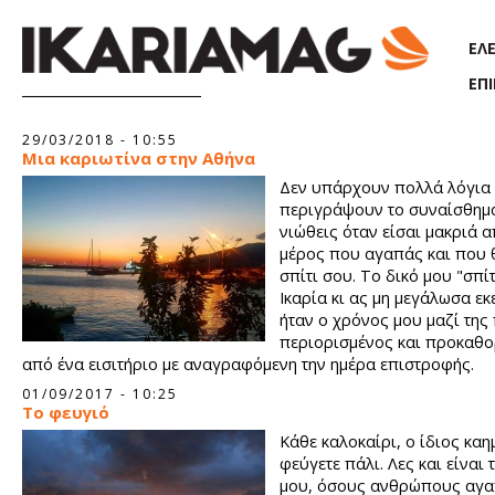
Παράκαμψη προς το κυρίως περιεχόμενο
ΕΛ
ΕΠ
Σελίδες
29/03/2018 - 10:55
Μια καριωτίνα στην Αθήνα
Δεν υπάρχουν πολλά λόγια 
περιγράψουν το συναίσθημ
νιώθεις όταν είσαι μακριά α
μέρος που αγαπάς και που 
σπίτι σου. Το δικό μου "σπίτ
Ικαρία κι ας μη μεγάλωσα εκε
ήταν ο χρόνος μου μαζί της
περιορισμένος και προκαθο
από ένα εισιτήριο με αναγραφόμενη την ημέρα επιστροφής.
01/09/2017 - 10:25
Το φευγιό
Κάθε καλοκαίρι, ο ίδιος κα
φεύγετε πάλι. Λες και είναι 
μου, όσους ανθρώπους αγα