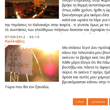
οδηγό επιβίωσης στην Ικαρ
βρήκε τη θερμή ανταπόκρισ
όπως κάθε χρόνο, ήρθε η ώ
ξεκινήσουμε μία ακόμα ιδέα.
καλά και ωραία τα λέμε για 
την περάσεις το Καλοκαίρι στην Ικαρία… τι γίνεται όμως με τα
Οι συντάκτες των ελεύθερων πτήσεων έκατσαν και έγραψαν τις
τους προτάσεις – λύσεις για να γίνει υποφερτή η ζωή μακριά
07/09/2012 - 00:10
νησί…
Πρόλαβες;
Μα στάσου λίγο! Δεν πρόλα
κάνω την τελευταία μου βουτ
εκείνον το βράχο εκεί τον βλ
Κάθε μέρα έλεγα ότι θα πάω
βουτήξω και πάντα το άφηνα
αύριο. Κι εκείνο τ’ αγόρι; Εμ
άρεσε και αυτός μου χαμογ
βρισκόμασταν κάπου στην π
Τώρα που θα τον ξαναδώ;
« first
‹ previous