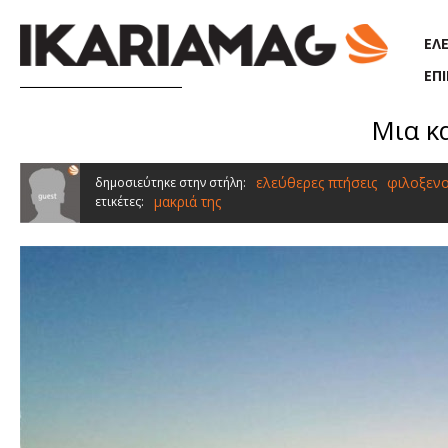
Παράκαμψη προς το κυρίως περιεχόμενο
ΕΛ
ΕΠ
Μια κ
ελεύθερες πτήσεις
φιλοξενο
δημοσιεύτηκε στην στήλη:
μακριά της
ετικέτες: