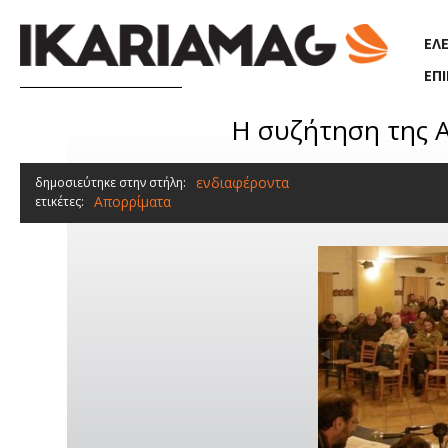
Παράκαμψη προς το κυρίως περιεχόμενο
ΕΛ
ΕΠ
Η συζήτηση της Α
ενδιαφέροντα
δημοσιεύτηκε στην στήλη:
Απορρίματα
ετικέτες: