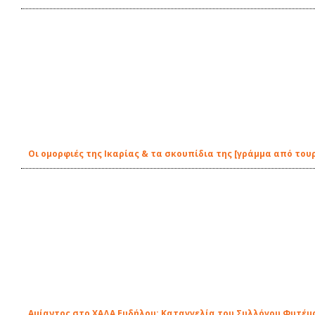
Οι ομορφιές της Ικαρίας & τα σκουπίδια της [γράμμα από του
Αμίαντος στο ΧΑΔΑ Ευδήλου: Καταγγελία του Συλλόγου Φυτέμ