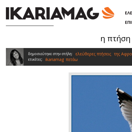
Παράκαμψη προς το κυρίως περιεχόμενο
ΕΛ
ΕΠ
η πτήση
ελεύθερες πτήσεις
της Αφρο
δημοσιεύτηκε στην στήλη:
ikariamag
πετάω
ετικέτες:
,