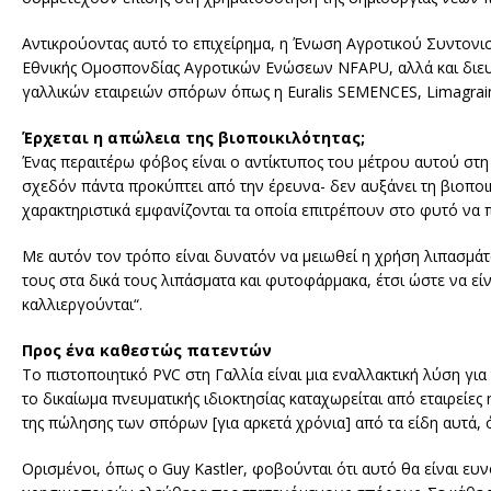
Αντικρούοντας αυτό το επιχείρημα, η Ένωση Αγροτικού Συντονισμ
Εθνικής Ομοσπονδίας Αγροτικών Ενώσεων NFAPU, αλλά και διευθυ
γαλλικών εταιρειών σπόρων όπως η Euralis SEMENCES, Limagrain 
Έρχεται η απώλεια της βιοποικιλότητας;
Ένας περαιτέρω φόβος είναι ο αντίκτυπος του μέτρου αυτού στη
σχεδόν πάντα προκύπτει από την έρευνα- δεν αυξάνει τη βιοποι
χαρακτηριστικά εμφανίζονται τα οποία επιτρέπουν στο φυτό να π
Με αυτόν τον τρόπο είναι δυνατόν να μειωθεί η χρήση λιπασμ
τους στα δικά τους λιπάσματα και φυτοφάρμακα, έτσι ώστε να ε
καλλιεργούνται“.
Προς ένα καθεστώς πατεντών
Το πιστοποιητικό PVC στη Γαλλία είναι μια εναλλακτική λύση για
το δικαίωμα πνευματικής ιδιοκτησίας καταχωρείται από εταιρείες
της πώλησης των σπόρων [για αρκετά χρόνια] από τα είδη αυτά, 
Ορισμένοι, όπως ο Guy Kastler, φοβούνται ότι αυτό θα είναι ευ