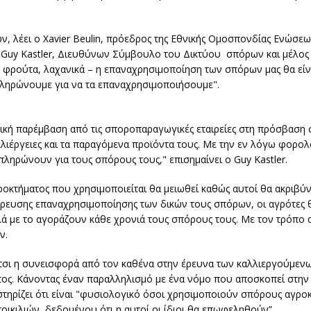
δών, λέει ο Xavier Beulin, πρόεδρος της Εθνικής Ομοσπονδίας Ενώ
 Guy Kastler, Διευθύνων Σύμβουλο του Δικτύου σπόρων και μέλος
, φρούτα, λαχανικά – η επαναχρησιμοποίηση των σπόρων μας θα είν
α πληρώνουμε για να τα επαναχρησιμοποιήσουμε".
ντική παρέμβαση από τις σποροπαραγωγικές εταιρείες στη πρόσβαση
λιέργειες και τα παραγόμενα προϊόντα τους. Με την εν λόγω φορολ
ληρώνουν για τους σπόρους τους," επισημαίνει ο Guy Kastler.
κτήματος που χρησιμοποιείται θα μειωθεί καθώς αυτοί θα ακριβύν
γόρευσης επαναχρησιμοποίησης των δικών τους σπόρων, οι αγρότες
λά με το αγοράζουν κάθε χρονιά τους σπόρους τους. Με τον τρόπο
ν.
αι έτσι η συνεισφορά από τον καθένα στην έρευνα των καλλιεργούμ
τος. Κάνοντας έναν παραλληλισμό με ένα νόμο που αποσκοπεί στην
τηρίζει ότι είναι "φυσιολογικό όσοι χρησιμοποιούν σπόρους αγρο
ικιλιών, δεδομένου ότι η αυτοί οι ίδιοι θα επωφεληθούν”.