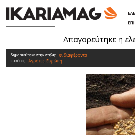
Παράκαμψη προς το κυρίως περιεχόμενο
ΕΛ
ΕΠ
Απαγορεύτηκε η ελ
ενδιαφέροντα
δημοσιεύτηκε στην στήλη:
Αγρότες
Ευρώπη
ετικέτες:
,