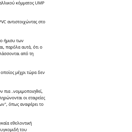
Γαλλικού κόμματος UMP
 PVC αντιστοιχώντας στο
το ήμισυ των
ι, παρόλα αυτά, ότι ο
λλάσσονται από τη
 οποίος μέχρι τώρα δεν
 πια ..νομιμοποιηθεί,
ληρώνονται οι εταιρείες
ων", όπως αναφέρει το
γκαία εθελοντική
συγκομιδή του