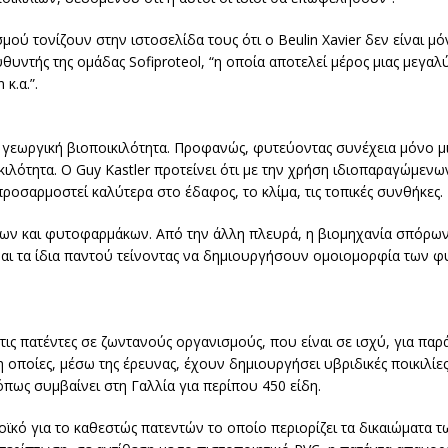
ού τονίζουν στην ιστοσελίδα τους ότι ο Beulin Xavier δεν είναι μό
ντής της ομάδας Sofiproteol, “η οποία αποτελεί μέρος μιας μεγα
κ.α.”.
 γεωργική βιοποικιλότητα. Προφανώς, φυτεύοντας συνέχεια μόνο μια
κιλότητα. Ο Guy Kastler προτείνει ότι με την χρήση ιδιοπαραγώμεν
ροσαρμοστεί καλύτερα στο έδαφος, το κλίμα, τις τοπικές συνθήκες.
άτων και φυτοφαρμάκων. Από την άλλη πλευρά, η βιομηχανία σπόρω
ίναι τα ίδια παντού τείνοντας να δημιουργήσουν ομοιομορφία των φ
 τις πατέντες σε ζωντανούς οργανισμούς, που είναι σε ισχύ, για παρ
 η οποίες, μέσω της έρευνας, έχουν δημιουργήσει υβριδικές ποικιλί
όπως συμβαίνει στη Γαλλία για περίπου 450 είδη.
νοϊκό για το καθεστώς πατεντών το οποίο περιορίζει τα δικαιώματα 