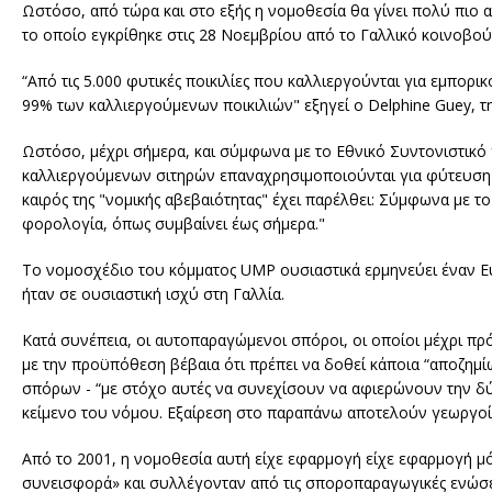
Ωστόσο, από τώρα και στο εξής η νομοθεσία θα γίνει πολύ πι
το οποίο εγκρίθηκε στις 28 Νοεμβρίου από το Γαλλικό κοινοβού
“Από τις 5.000 φυτικές ποικιλίες που καλλιεργούνται για εμπορ
99% των καλλιεργούμενων ποικιλιών" εξηγεί ο Delphine Guey, τ
Ωστόσο, μέχρι σήμερα, και σύμφωνα με το Εθνικό Συντονιστικό
καλλιεργούμενων σιτηρών επαναχρησιμοποιούνται για φύτευση απ
καιρός της "νομικής αβεβαιότητας" έχει παρέλθει: Σύμφωνα με 
φορολογία, όπως συμβαίνει έως σήμερα."
Το νομοσχέδιο του κόμματος UMP ουσιαστικά ερμηνεύει έναν Ευρ
ήταν σε ουσιαστική ισχύ στη Γαλλία.
Κατά συνέπεια, οι αυτοπαραγώμενοι σπόροι, οι οποίοι μέχρι πρό
με την προϋπόθεση βέβαια ότι πρέπει να δοθεί κάποια “αποζημίω
σπόρων - “με στόχο αυτές να συνεχίσουν να αφιερώνουν την δύ
κείμενο του νόμου. Εξαίρεση στο παραπάνω αποτελούν γεωργοί
Από το 2001, η νομοθεσία αυτή είχε εφαρμογή είχε εφαρμογή μό
συνεισφορά» και συλλέγονταν από τις σποροπαραγωγικές ενώσει