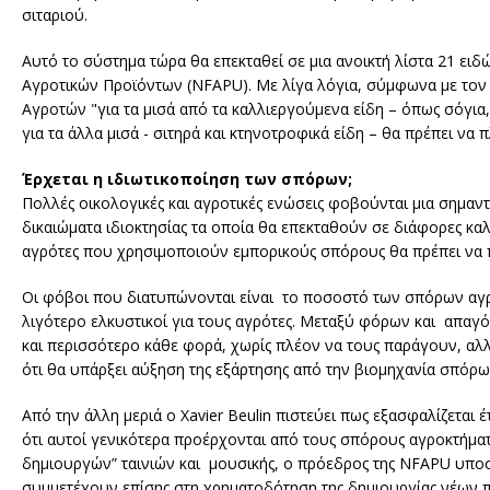
σιταριού.
Αυτό το σύστημα τώρα θα επεκταθεί σε μια ανοικτή λίστα 21 ει
Αγροτικών Προϊόντων (NFAPU). Με λίγα λόγια, σύμφωνα με τον
Αγροτών "για τα μισά από τα καλλιεργούμενα είδη – όπως σόγια
για τα άλλα μισά - σιτηρά και κτηνοτροφικά είδη – θα πρέπει ν
Έρχεται η ιδιωτικοποίηση των σπόρων;
Πολλές οικολογικές και αγροτικές ενώσεις φοβούνται μια σημα
δικαιώματα ιδιοκτησίας τα οποία θα επεκταθούν σε διάφορες καλ
αγρότες που χρησιμοποιούν εμπορικούς σπόρους θα πρέπει να π
Οι φόβοι που διατυπώνονται είναι το ποσοστό των σπόρων αγρο
λιγότερο ελκυστικοί για τους αγρότες. Μεταξύ φόρων και απα
και περισσότερο κάθε φορά, χωρίς πλέον να τους παράγουν, αλ
ότι θα υπάρξει αύξηση της εξάρτησης από την βιομηχανία σπόρω
Από την άλλη μεριά ο Xavier Beulin πιστεύει πως εξασφαλίζετ
ότι αυτοί γενικότερα προέρχονται από τους σπόρους αγροκτήμα
δημιουργών” ταινιών και μουσικής, ο πρόεδρος της NFAPU υποσ
συμμετέχουν επίσης στη χρηματοδότηση της δημιουργίας νέων πο