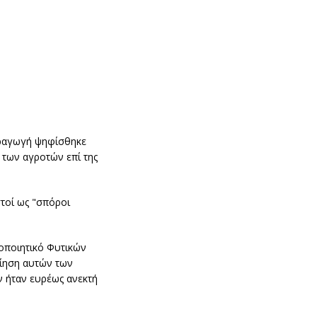
αραγωγή ψηφίσθηκε
 των αγροτών επί της
τοί ως "σπόροι
τοποιητικό Φυτικών
οίηση αυτών των
ν ήταν ευρέως ανεκτή