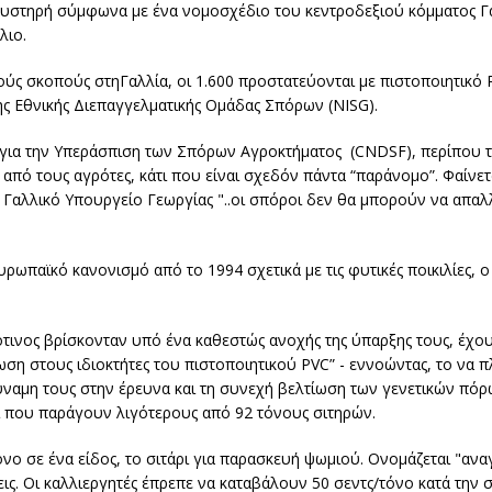
ο αυστηρή σύμφωνα με ένα νομοσχέδιο του κεντροδεξιού κόμματος 
λιο.
ικούς σκοπούς στηΓαλλία, οι 1.600 προστατεύονται με πιστοποιητικό
ης Εθνικής Διεπαγγελματικής Ομάδας Σπόρων (NISG).
 για την Υπεράσπιση των Σπόρων Αγροκτήματος (CNDSF), περίπου 
ό τους αγρότες, κάτι που είναι σχεδόν πάντα “παράνομο”. Φαίνετα
το Γαλλικό Υπουργείο Γεωργίας "..οι σπόροι δεν θα μπορούν να απα
ωπαϊκό κανονισμό από το 1994 σχετικά με τις φυτικές ποικιλίες, ο
τινος βρίσκονταν υπό ένα καθεστώς ανοχής της ύπαρξης τους, έχουν
ση στους ιδιοκτήτες του πιστοποιητικού PVC” - εννοώντας, το να π
ναμη τους στην έρευνα και τη συνεχή βελτίωση των γενετικών πόρ
 που παράγουν λιγότερους από 92 τόνους σιτηρών.
νο σε ένα είδος, το σιτάρι για παρασκευή ψωμιού. Ονομάζεται "ανα
ς. Οι καλλιεργητές έπρεπε να καταβάλουν 50 σεντς/τόνο κατά την 