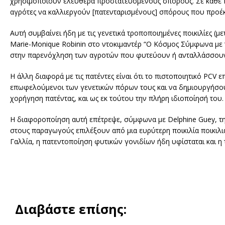
χρησιμοποιούν ελεύθερα προστατευόμενους σπόρους. Σε κάθε πε
αγρότες να καλλιεργούν [πατενταρισμένους] σπόρους που προέκ
Αυτή συμβαίνει ήδη με τις γενετικά τροποποιημένες ποικιλίες (
Marie-Monique Robinin στο ντοκιμαντέρ “Ο Κόσμος Σύμφωνα με 
στην παρενόχληση των αγροτών που φυτεύουν ή ανταλλάσσουν 
Η άλλη διαφορά με τις πατέντες είναι ότι το πιστοποιητικό PCV 
επωφελούμενοι των γενετικών πόρων τους και να δημιουργήσουν ν
χορήγηση πατέντας, και ως εκ τούτου την πλήρη ιδιοποίησή του.
Η διαφοροποίηση αυτή επέτρεψε, σύμφωνα με Delphine Guey, τη 
στους παραγωγούς επιλέξουν από μια ευρύτερη ποικιλία ποικιλι
Γαλλία, η πατεντοποίηση φυτικών γονιδίων ήδη υφίσταται και η
Διαβάστε επίσης: