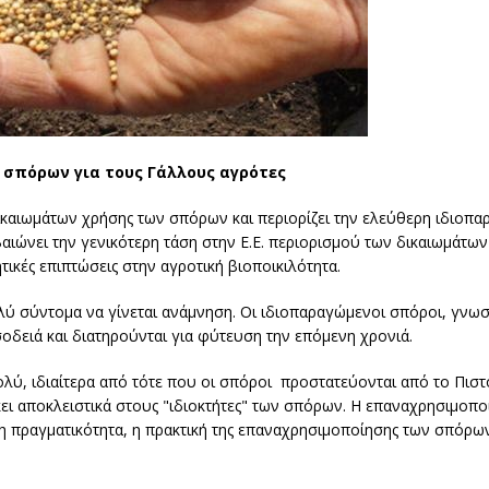
σπόρων για τους Γάλλους αγρότες
ικαιωμάτων χρήσης των σπόρων και περιορίζει την ελεύθερη ιδιοπ
ιώνει την γενικότερη τάση στην Ε.Ε. περιορισμού των δικαιωμάτων
τικές επιπτώσεις στην αγροτική βιοποικιλότητα.
λύ σύντομα να γίνεται ανάμνηση. Οι ιδιοπαραγώμενοι σπόροι, γνωσ
σοδειά και διατηρούνται για φύτευση την επόμενη χρονιά.
 πολύ, ιδιαίτερα από τότε που οι σπόροι προστατεύονται από το Πισ
ήκει αποκλειστικά στους "ιδιοκτήτες" των σπόρων. Η επαναχρησιμοπ
 πραγματικότητα, η πρακτική της επαναχρησιμοποίησης των σπόρω