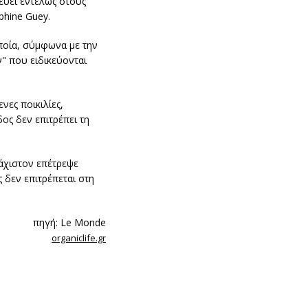
εύει εντελώς στους
phine Guey.
οποία, σύμφωνα με την
" που ειδικεύονται
νες ποικιλίες,
ος δεν επιτρέπει τη
λάχιστον επέτρεψε
 δεν επιτρέπεται στη
πηγή: Le Monde
organiclife.gr