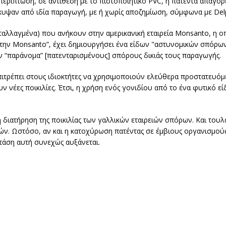
ρίπτωση, σε αντίθεση με το πιστοποιητικό PVC, η πατέντα απαγορ
υψαν από ιδία παραγωγή, με ή χωρίς αποζημίωση, σύμφωνα με Del
μεταλλαγμένα) που ανήκουν στην αμερικανική εταιρεία Monsanto, η 
την Monsanto”, έχει δημιουργήσει ένα είδων "αστυνομικών σπόρων
“παράνομα” [πατενταρισμένους] σπόρους δικιάς τους παραγωγής.
επιτρέπει στους ιδιοκτήτες να χρησιμοποιούν ελεύθερα προστατευόμε
έες ποικιλίες. Έτσι, η χρήση ενός γονιδίου από το ένα φυτικό είδ
διατήρηση της ποικιλίας των γαλλικών εταιρειών σπόρων. Και του
ών. Ωστόσο, αν και η κατοχύρωση πατέντας σε έμβιους οργανισμούς
 τάση αυτή συνεχώς αυξάνεται.