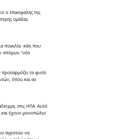
νο ο επικεφαλής της
λύτερης ομάδας
 ποικιλία -κάτι που
ων σπόρων "νέα
ν προσαρμόζει τα φυτά
υτών, όπου και αν
άδειγμα, στις ΗΠΑ. Αυτό
ες και έχουν μονοπώλιο
των αγροτών να