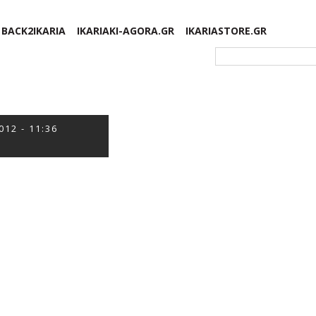
BACK2IKARIA
IKARIAKI-AGORA.GR
IKARIASTORE.GR
Φόρμα αναζήτησης
012 - 11:36