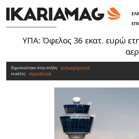
Παράκαμψη προς το κυρίως περιεχόμενο
ΕΛ
ΕΠ
ΥΠΑ: Όφελος 36 εκατ. ευρώ ετη
αερ
ενδιαφέροντα
δημοσιεύτηκε στην στήλη:
Αεροπλοϊα
ετικέτες: