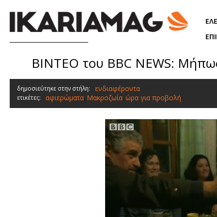
Παράκαμψη προς το κυρίως περιεχόμενο
ΕΛ
ΕΠ
ΒΙΝΤΕΟ του BBC NEWS: Μήπως η
ενδιαφέροντα
δημοσιεύτηκε στην στήλη:
αφιερώματα
Μακροζωία
ώρα για προβολή
ετικέτες:
,
,