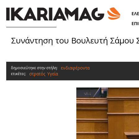
Παράκαμψη προς το κυρίως περιεχόμενο
ΕΛ
ΕΠ
Συνάντηση του Βουλευτή Σάμου 
ενδιαφέροντα
δημοσιεύτηκε στην στήλη:
στρατός
Υγεία
ετικέτες:
,