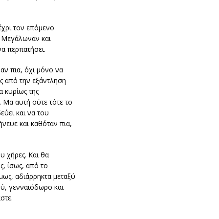
έχρι τον επόμενο
. Μεγάλωναν και
να περπατήσει.
αν πια, όχι μόνο να
ώς από την εξάντληση
α κυρίως της
. Μα αυτή ούτε τότε το
εύει και να του
ήνευε και καθόταν πια,
υ χήρες. Και θα
ς, ίσως, από το
όμως, αδιάρρηκτα μεταξύ
αθύ, γενναιόδωρο και
στε.