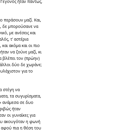
 Γεγονός ήταν πάντως,
ο περάσουν μαζί. Και,
νε, δε μπορούσανε να
κό, με ανέσεις και
λός, τ’ αστέρια
 και ακόμα και οι πιο
ταν να ζούνε μαζί, κι
α βλέπει τον (πρώην)
 άλλοι δύο δε χωράνε;
ουλάχιστον για το
α στέγη να
ματα, τα συγυρίσματα,
ς» ανάμεσα σε δυο
ριβώς ήταν
ταν οι γυναίκες για
που ακουγόταν η φωνή
ι αφού πια η θέση του