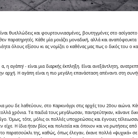
. Είναι θυελλώδεις και φουρτουνιασμένες, βουτηγμένες στο ασίγαστο
θεν παρατηρητές. Κάθε μία μοιάζει μοναδική, αλλά και αναπόφευκτα 
ητα όλους εξίσου κι ας νομίζει ο καθένας μας πως ο δικός του ο κα
 α, η αγάπη! - είναι μια διαρκής έκπληξη. Είναι ανεξάντλητη, ανατρεπτ
την αρχή. Η αγάπη είναι η πιο μεγάλη επανάσταση απέναντι στη συνή
ρια μου δε λαθεύουν, στο Καρκινάγρι στις αρχές του 20ου αιώνα. Κ
πολλά χρόνια. Τα παιδιά τους μεγάλωσαν, παντρεύτηκαν, κάνανε δικά
λίγο. Όμως, τότε, μόλις οι πολλές υποχρεώσεις και έγνοιες τέλειωσα
είχε. Η ίδια ήταν βίος και πολιτεία και όποιον και να ρωτήσεις από 
ν το παρατσούκλι της, καθώς, όπως έλεγαν, έκανε πολλά «ψυχικά» σ