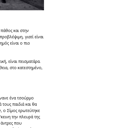
 πάθος και στην
προβλέψιμη, γιατί είναι
ημός είναι ο πιο
ική, είναι πεισματάρα.
θεια, στο κατεστημένο,
άνανε ένα τσούρμο
 τους παιδιά και θα
ν, ο Σίμος ερωτεύτηκε
‘κεινη την πλευρά της
ε άντρες που