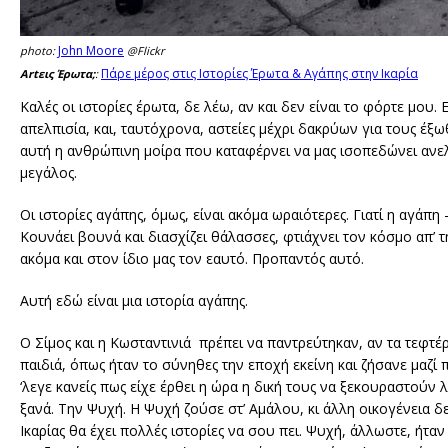
John Moore
photo:
@Flickr
Πάρε μέρος στις Ιστορίες Έρωτα & Αγάπης στην Ικαρία
Artεις Έρωτα;
:
Καλές οι ιστορίες έρωτα, δε λέω, αν και δεν είναι το φόρτε μου
απελπισία, και, ταυτόχρονα, αστείες μέχρι δακρύων για τους έξω
αυτή η ανθρώπινη μοίρα που καταφέρνει να μας ισοπεδώνει ανελέ
μεγάλος.
Οι ιστορίες αγάπης, όμως, είναι ακόμα ωραιότερες. Γιατί η αγάπη -
Κουνάει βουνά και διασχίζει θάλασσες, φτιάχνει τον κόσμο απ’ 
ακόμα και στον ίδιο μας τον εαυτό. Προπαντός αυτό.
Αυτή εδώ είναι μια ιστορία αγάπης.
Ο Σίμος και η Κωσταντινιά πρέπει να παντρεύτηκαν, αν τα τεφτέ
παιδιά, όπως ήταν το σύνηθες την εποχή εκείνη και ζήσανε μαζί 
‘λεγε κανείς πως είχε έρθει η ώρα η δική τους να ξεκουραστούν 
ξανά. Την Ψυχή. Η Ψυχή ζούσε στ’ Αμάλου, κι άλλη οικογένεια δεν 
Ικαρίας θα έχει πολλές ιστορίες να σου πει. Ψυχή, άλλωστε, ήτα