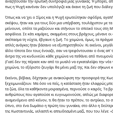
αναζητούσαν την ερωτική συντροφιά μιας γυναίκας. Ή μπορεί, απ
πως η Ψυχή κανέναν δεν υπολόγιζε και έκανε τη ζωή που διάλεγε,
Όπως και να ‘χει ο Σίμος και η Ψυχή ερωτεύτηκαν σφόδρα, αγαπ
σκέψου, ήταν και για τους δύο μια υπέρβαση, τουλάχιστον με τα 
μείνουνε, οπότε τα μαζεύουν και στήνουν το σπιτικό τους στη Μα
ασφάλεια. Σε κάτι καμάρες, σκαμμένες στους βράχους, μένανε οι ά
σκέπασμα τη νύχτα, έβγαινε η ζωή. Το χειμώνα, όμως, τα πράγματ
απλές ανάγκες ήταν βάσανο να εξυπηρετηθούν. Κι εκείνοι, μεγά
άλλο τίποτα δεν τους ένοιαζε, σαν να τρεφόντουσαν ο ένας απ’ 
άντρα της να κινδυνεύει κάθε χειμώνα να πεθάνει από πνευμονί
(Γιατί δεν της πέρασε καν από το μυαλό να εγκαταλείψει την νέα
χειμώνα, το εξόριστο ζευγάρι θα μένει μαζί της. Και δεν σήκωνε 
Εκείνοι, βέβαια, δέχτηκαν με ανακούφιση την προσφορά της Κωστ
ξεχειμωνιάζουν. Μα όσο να πείς, η κατάσταση ήταν ελαφρώς μπερδ
τα ζώα, όλα τα καθήκοντα μοιρασμένα, περνούσε ο καιρός. Τα β
ανθρώπους που αγαπούσε κι ευγνωμονούσε, απλώς με διαφορετικ
αναμενόμενο από κείνον, τι θα ήταν το πρέπον, το αντρίκιο, το σ
ύπνο, στο ένα δωμάτιο η πρώτη του γυναίκα, στο άλλο η δεύτερ
της Κωσταντινιάς, γελαστή κι απηυδησμένη μαζί, που του λέγε: «