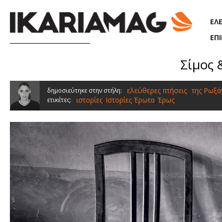
Παράκαμψη προς το κυρίως περιεχόμενο
ΕΛ
ΕΠ
Σίμος 
ελεύθερες πτήσεις
της Ρωξ
δημοσιεύτηκε στην στήλη:
ιστορίες
Ιστορίες Έρωτα
Έρως
ετικέτες:
,
,