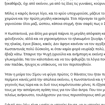
ξεκαθάριζε, όχι από εκείνον, μα από τις ίδιες τις γυναίκες, κούρ
Μόλις ο καιρός άνοιγε λίγο, και το κρύο υποχωρούσε, μάζευε τ
χειμώνα και την πρώτη μεγάλη κακοκαιρία. Έτσι πέρναγαν τα χρ
γερνούσαν όλοι μαζί, ώσπου, κάποια στιγμή, ήταν σαφές πως ο Σ
Η Κωσταντινιά, για άλλη μια φορά παίρνει τη μεγάλη απόφαση και 
φιλοξενούν, αλλά και να γηροκομήσουν το ηλικιωμένο ζευγάρι. Ο
της ηλικίας, έγινε βίαιος, κακός. Δεν άφηνε κανέναν να τον αγγίξ
Κωσταντινιάς πολύ δύσκολη, κι όταν καμία φορά νευρίαζε πολύ, 
έβαζε κάτω. Έπαιρνε την Ψυχή (γριούλα και ανήμπορη κι εκείνη) κα
γλυκομιλάει. Να τον καλοπιάνει και να του ψιθυρίζει τα λόγια πο
σαν παιδάκι, ήσυχος κι υπάκουος, να τον περιποιηθούν.
Ήταν η μοίρα του Σίμου να φύγει πρώτος. Ο θάνατος του ήταν πικ
περίμενε κανείς μετά την απώλεια εκείνου, η Κωνσταντινιά και η 
γεγονός πως τώρα και οι δυό τους κοιμόντουσαν μόνες. Κι έζησαν
τους με την αστείρευτη αγάπη τους για τον ίδιο άντρα. Που τον μο
τελείως ανήκουστο, τουλάχιστον για τους περισσότερους από μας
Γι΄αυτό σου λέω: είναι ωραίες οι ιστορίες έρωτα, μα οι ιστορίες α