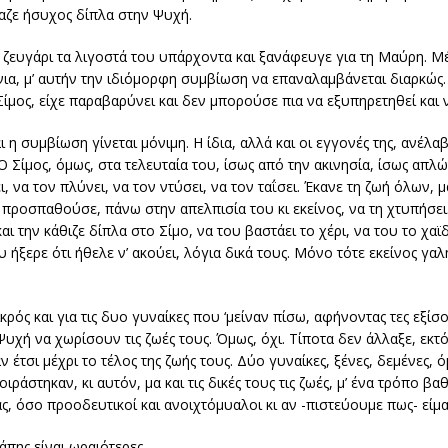
νιαζε ήσυχος δίπλα στην Ψυχή.
ο ζευγάρι τα λιγοστά του υπάρχοντα και ξανάφευγε για τη Μαύρη. Μ
όνια, μ’ αυτήν την ιδιόμορφη συμβίωση να επαναλαμβάνεται διαρκώς
ίμος, είχε παραβαρύνει και δεν μπορούσε πια να εξυπηρετηθεί και 
η συμβίωση γίνεται μόνιμη. Η ίδια, αλλά και οι εγγονές της, ανέλαβ
 Σίμος, όμως, στα τελευταία του, ίσως από την ακινησία, ίσως απλ
ει, να τον πλύνει, να τον ντύσει, να τον ταΐσει. Έκανε τη ζωή όλων, μ
προσπαθούσε, πάνω στην απελπισία του κι εκείνος, να τη χτυπήσει
ι την κάθιζε δίπλα στο Σίμο, να του βαστάει το χέρι, να του το χαϊδ
υ ήξερε ότι ήθελε ν’ ακούει, λόγια δικά τους. Μόνο τότε εκείνος γαλ
ρός και για τις δυο γυναίκες που ‘μείναν πίσω, αφήνοντας τες εξίσο
Ψυχή να χωρίσουν τις ζωές τους. Όμως, όχι. Τίποτα δεν άλλαξε, εκτό
 έτσι μέχρι το τέλος της ζωής τους. Δύο γυναίκες, ξένες, δεμένες, 
ιράστηκαν, κι αυτόν, μα και τις δικές τους τις ζωές, μ’ ένα τρόπο β
, όσο προοδευτικοί και ανοιχτόμυαλοι κι αν -πιστεύουμε πως- είμα
γάπης είναι ωραιότερες.