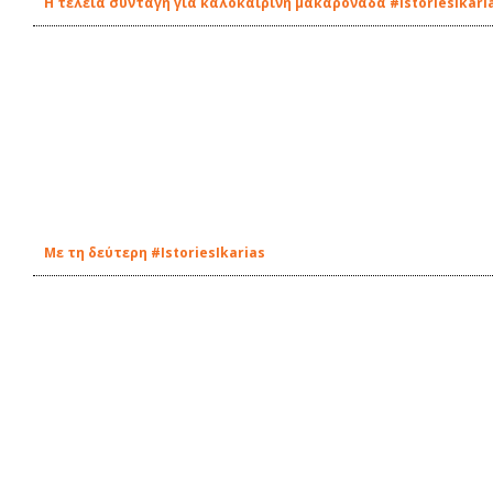
Η τέλεια συνταγή για καλοκαιρινή μακαρονάδα #IstoriesIkari
Με τη δεύτερη #IstoriesIkarias