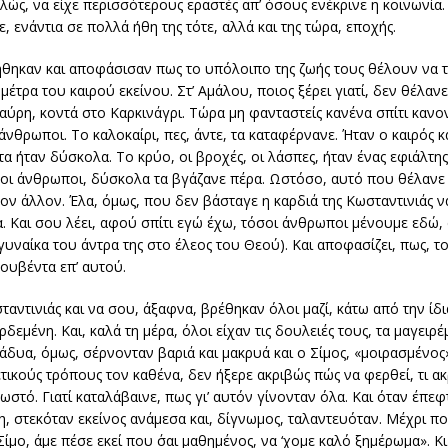
λώς, να είχε περισσότερους εραστές απ’ όσους ενέκρινε η κοινωνία.
 ενάντια σε πολλά ήθη της τότε, αλλά και της τώρα, εποχής.
ήθηκαν και αποφάσισαν πως το υπόλοιπο της ζωής τους θέλουν να τ
μέτρα του καιρού εκείνου. Στ’ Αμάλου, ποιος ξέρει γιατί, δεν θέλα
ύρη, κοντά στο Καρκινάγρι. Τώρα μη φανταστείς κανένα σπίτι κανονι
νθρωποι. Το καλοκαίρι, πες, άντε, τα καταφέρνανε. Ήταν ο καιρός κα
α ήταν δύσκολα. Το κρύο, οι βροχές, οι λάσπες, ήταν ένας εφιάλτης,
λοι άνθρωποι, δύσκολα τα βγάζανε πέρα. Ωστόσο, αυτό που θέλανε ή
τον άλλον. Έλα, όμως, που δεν βάσταγε η καρδιά της Κωσταντινιάς ν
α. Και σου λέει, αφού σπίτι εγώ έχω, τόσοι άνθρωποι μένουμε εδώ,
 γυναίκα του άντρα της στο έλεος του Θεού). Και αποφασίζει, πως, τ
κουβέντα επ’ αυτού.
αντινιάς και να σου, άξαφνα, βρέθηκαν όλοι μαζί, κάτω από την ίδι
εμένη. Και, καλά τη μέρα, όλοι είχαν τις δουλειές τους, τα μαγειρέ
ράδυα, όμως, σέρνονταν βαριά και μακρυά και ο Σίμος, «μοιρασμένο
ούς τρόπους τον καθένα, δεν ήξερε ακριβώς πώς να φερθεί, τι ακ
ωστό. Γιατί καταλάβαινε, πως γι’ αυτόν γίνονταν όλα. Και όταν έπεφ
η, στεκόταν εκείνος ανάμεσα και, δίγνωμος, ταλαντευόταν. Μέχρι 
Σίμο, άμε πέσε εκεί που ΄σαι μαθημένος, να ‘χομε καλό ξημέρωμα». Κ