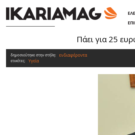
Παράκαμψη προς το κυρίως περιεχόμενο
ΕΛ
ΕΠ
Πάει για 25 ευρ
ενδιαφέροντα
δημοσιεύτηκε στην στήλη:
Υγεία
ετικέτες: