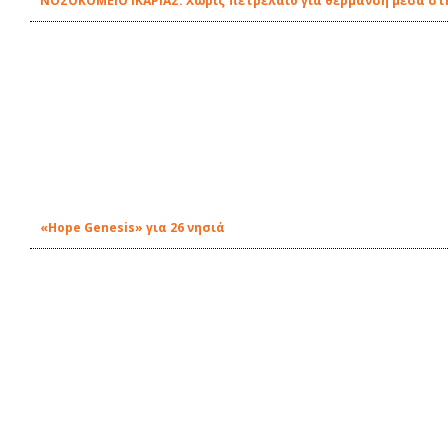
ΝΟΣΟΚΟΜΕΙΟ ΙΚΑΡΙΑΣ: Χωρίς πετρέλαιο για θέρμανση μέσα στη
«Hope Genesis» για 26 νησιά