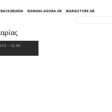
BACK2IKARIA
IKARIAKI-AGORA.GR
IKARIASTORE.GR
Φόρμα αναζήτησης
καρίας
013 - 12:36