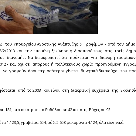
 του Υπουργείου Αγροτικής Ανάπτυξης & Τροφίμων - από τον Δήμο Ι
/2013 και την επομένη ξεκίνησε η διασπορά τους στις τρείς Δημο
ς διανομής . Να διευκρινιστεί ότι πρόκειται για διανομή τροφίμω
 2012 - και όχι σε άπορους ή πολύτεκνους χωρίς προηγούμενη εγγρα
ά να γραφούν όσοι περισσότεροι γίνεται δυνητικά δικαιούχοι του πρ
ίσταται από το 2003 και είναι στη διακριτική ευχέρεια της Εκκλησί
ε 181, στο οικοτροφείο Ευδήλου σε 42 και στις Ράχες σε 93.
τα 1.123,5, γραβιέρα 654, ρύζι 5.653 μακαρόνια 4.124, όλα ελληνικά.