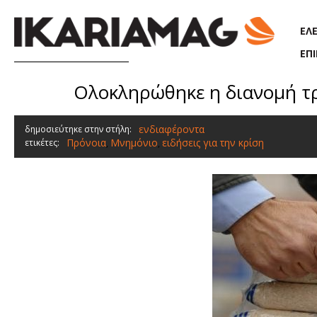
Παράκαμψη προς το κυρίως περιεχόμενο
ΕΛ
ΕΠ
Ολοκληρώθηκε η διανομή τρ
ενδιαφέροντα
δημοσιεύτηκε στην στήλη:
Πρόνοια
Μνημόνιο
ειδήσεις για την κρίση
ετικέτες:
,
,