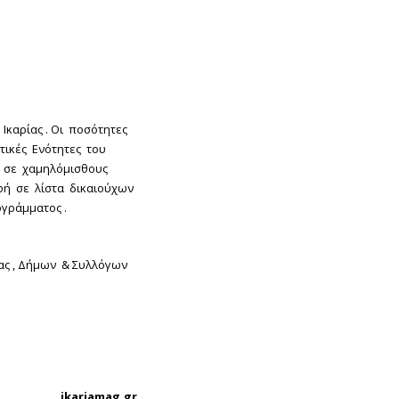
καρίας . Οι ποσότητες
τικές Ενότητες του
ν σε χαμηλόμισθους
φή σε λίστα δικαιούχων
ογράμματος .
ας , Δήμων & Συλλόγων
ikariamag.gr