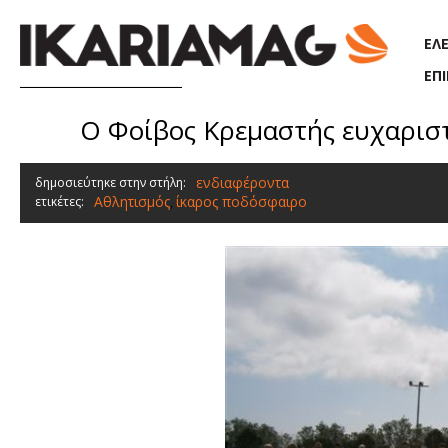
Παράκαμψη προς το κυρίως περιεχόμενο
ΕΛ
ΕΠ
Ο Φοίβος Κρεμαστής ευχαριστ
ενδιαφέροντα
δημοσιεύτηκε στην στήλη:
Αθλητισμός
ίκαρος ποδόσφαιρο
ετικέτες:
,