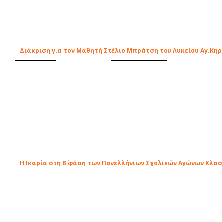
Διάκριση για τον Μαθητή Στέλιο Μπράτση του Λυκείου Αγ.Κη
Η Ικαρία στη Β΄ φάση των Πανελλήνιων Σχολικών Αγώνων Κλα