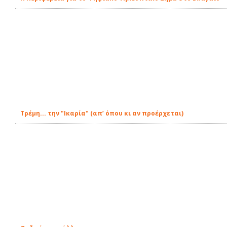
Τρέμη... την "Ικαρία" (απ’ όπου κι αν προέρχεται)