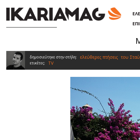
Παράκαμψη προς το κυρίως περιεχόμενο
ΕΛ
ΕΠ
Μ
ελεύθερες πτήσεις
του Σταύ
δημοσιεύτηκε στην στήλη:
TV
ετικέτες: