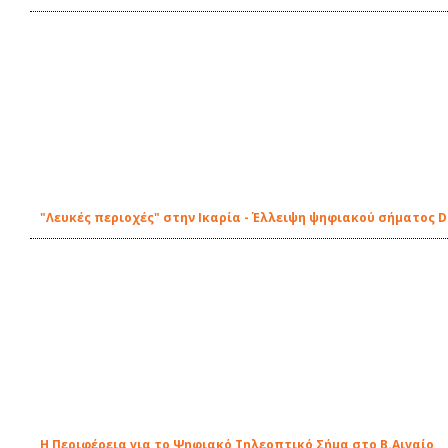
"Λευκές περιοχές" στην Ικαρία - Έλλειψη ψηφιακού σήματος D
Η Περιφέρεια για το Ψηφιακό Τηλεοπτικό Σήμα στο Β.Αιγαίο