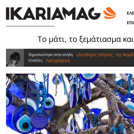
Παράκαμψη προς το κυρίως περιεχόμενο
ΕΛ
ΕΠ
Το μάτι, το ξεμάτιασμα κ
ελεύθερες πτήσεις
της Φαηδ
δημοσιεύτηκε στην στήλη:
Λαογραφικά
ετικέτες: