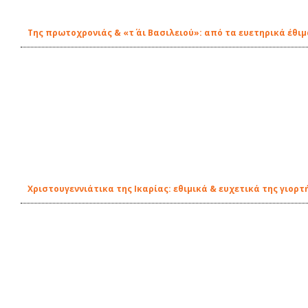
Της πρωτοχρονιάς & «τ΄ άι Βασιλειού»: από τα ευετηρικά έθι
Χριστουγεννιάτικα της Ικαρίας: εθιμικά & ευχετικά της γιορτ