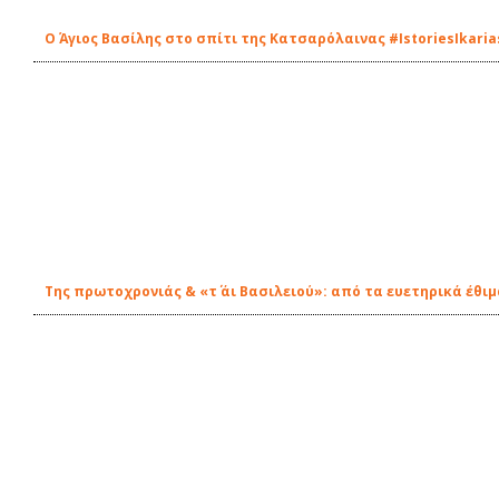
Ο Άγιος Βασίλης στο σπίτι της Κατσαρόλαινας #IstoriesIkaria
Της πρωτοχρονιάς & «τ΄ άι Βασιλειού»: από τα ευετηρικά έθι