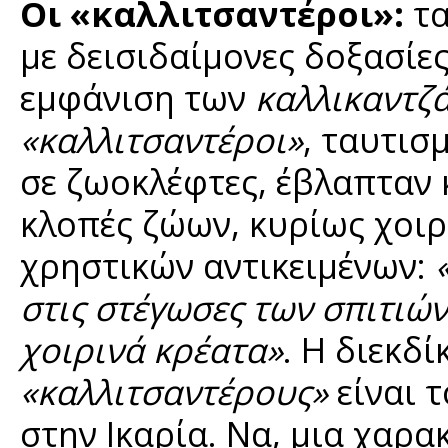
Οι «καλλιτσαντέροι»:
τ
με δεισιδαίμονες δοξασίες
εμφάνιση των
καλλικαντζ
«καλλιτσαντέροι»
, ταυτισ
σε ζωοκλέφτες, έβλαπταν κ
κλοπές ζώων, κυρίως χοιρ
χρηστικών αντικειμένων:
στις στέγωσες των σπιτιώ
χοιρινά κρέατα»
. Η διεκδ
«καλλιτσαντέρους»
είναι 
στην Ικαρία. Να, μια χαρ