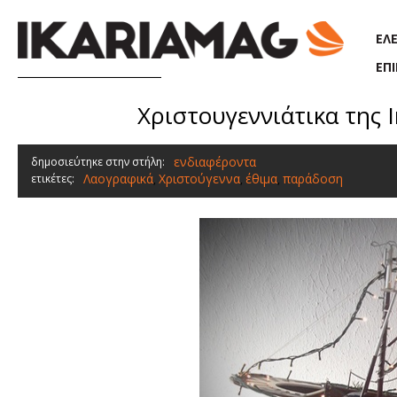
Παράκαμψη προς το κυρίως περιεχόμενο
ΕΛ
ΕΠ
Χριστουγεννιάτικα της Ι
ενδιαφέροντα
δημοσιεύτηκε στην στήλη:
Λαογραφικά
Χριστούγεννα
έθιμα
παράδοση
ετικέτες:
,
,
,