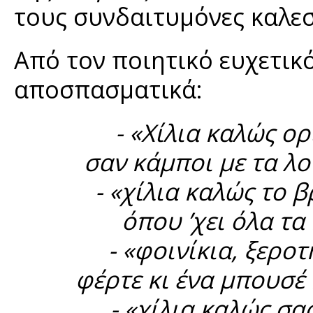
τους συνδαιτυμόνες καλεσ
Από τον ποιητικό ευχετικ
αποσπασματικά:
- «Χίλια καλώς ορ
σαν κάμποι με τα λο
- «χίλια καλώς το 
όπου ’χει όλα τα 
- «φοινίκια, ξερο
φέρτε κι ένα μπουσέ
- «χίλια καλώς σ