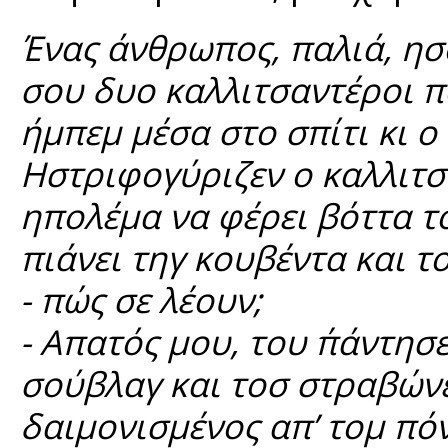
Ένας άνθρωπος, παλιά, ησού
σου δυο καλλιτσαντέροι π
ήμπεμ μέσα στο σπίτι κι ο
Ηστριφογύριζεν ο καλλιτσ
ηπολέμα να φέρει βόττα το
πιάνει τηγ κουβέντα και τ
- πώς σε λέουν;
- Απατός μου, του ΄πάντησε
σούβλαγ και τοσ στραβώνε
δαιμονισμένος απ’ τομ πό