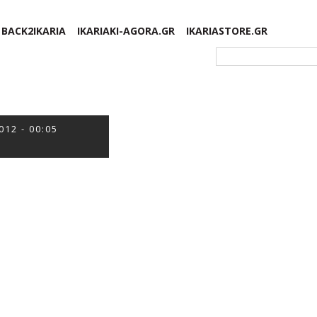
BACK2IKARIA
IKARIAKI-AGORA.GR
IKARIASTORE.GR
Φόρμα αναζήτησης
012 - 00:05