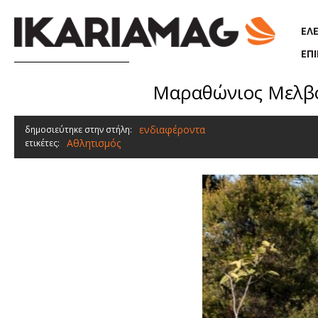
Παράκαμψη προς το κυρίως περιεχόμενο
ΕΛ
ΕΠ
Μαραθώνιος Μελβού
ενδιαφέροντα
δημοσιεύτηκε στην στήλη:
Αθλητισμός
ετικέτες: