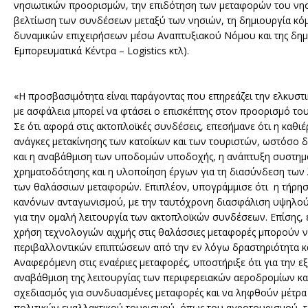
νησιωτικών προορισμών, την επιδότηση των μεταφορών του νησ
βελτίωση των συνδέσεων μεταξύ των νησιών, τη δημιουργία κό
δυναμικών επιχειρήσεων μέσω Αναπτυξιακού Νόμου και της δημ
Εμπορευματικά Κέντρα – Logistics κτλ).
«Η προσβασιμότητα είναι παράγοντας που επηρεάζει την ελκυστικ
με ασφάλεια μπορεί να φτάσει ο επισκέπτης στον προορισμό του
Σε ότι αφορά στις ακτοπλοϊκές συνδέσεις, επεσήμανε ότι η καθι
ανάγκες μετακίνησης των κατοίκων και των τουριστών, ωστόσο δ
και η αναβάθμιση των υποδομών υποδοχής, η ανάπτυξη συστημ
χρηματοδότησης και η υλοποίηση έργων για τη διασύνδεση των
των θαλάσσιων μεταφορών. Επιπλέον, υπογράμμισε ότι η τήρησ
κανόνων ανταγωνισμού, με την ταυτόχρονη διασφάλιση υψηλού επ
για την ομαλή λειτουργία των ακτοπλοϊκών συνδέσεων. Επίσης, ε
χρήση τεχνολογιών αιχμής στις θαλάσσιες μεταφορές μπορούν ν
περιβαλλοντικών επιπτώσεων από την εν λόγω δραστηριότητα κα
Αναφερόμενη στις εναέριες μεταφορές, υποστήριξε ότι για την 
αναβάθμιση της λειτουργίας των περιφερειακών αεροδρομίων κ
σχεδιασμός για συνδυασμένες μεταφορές και να ληφθούν μέτρα γ
πολιτικών εναλλακτικού τουρισμού, όπως του αγροτουρισμού, τ