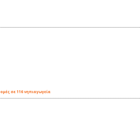
δομές σε 116 νηπιαγωγεία