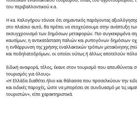
του περιβαλλοντικού κ.α.
Η κα. Καλογήρου τόνισε ότι σημαντικός παράγοντας αξιολόγησης
στο πλαίσιο αυτό, θα πρέπει να στοχεύσουμε στην ανάπτυξη τω
εκσυγχρονισμό των δημόσιων μεταφορών. Πιο συγκεκριμένα σημ
καυσίμων, η αντικατάσταση παλιών και ρυπογόνων δημόσιων οχ
η ενθάρρυνση της χρήσης εναλλακτικών τρόπων μετακίνησης (πε
και ποδηλατοδρόμων, οι οποίοι ούτως ή άλλως αποτελούν πόλο
Ειδική αναφορά, τέλος, έκανε στον τουρισμό που απευθύνεται στ
τουρισμός για όλους».
«Η Ελλάδα διαθέτει ήλιο και θάλασσα που προσελκύουν την ειδι
και ειδικές παροχές, ώστε να μπορέσει σε συνδυασμό με τις ιαμα
τουριστών», είπε χαρακτηριστικά.