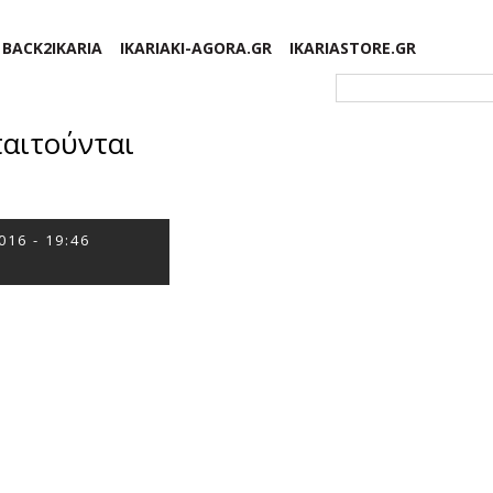
BACK2IKARIA
IKARIAKI-AGORA.GR
IKARIASTORE.GR
Φόρμα αναζήτησης
παιτούνται
016 - 19:46