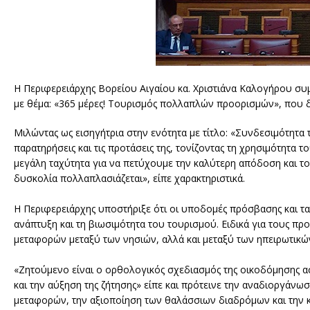
Η Περιφερειάρχης Βορείου Αιγαίου κα. Χριστιάνα Καλογήρου συμ
με θέμα: «365 μέρες! Τουρισμός πολλαπλών προορισμών», που 
Μιλώντας ως εισηγήτρια στην ενότητα με τίτλο: «Συνδεσιμότητα
παρατηρήσεις και τις προτάσεις της, τονίζοντας τη χρησιμότητα
μεγάλη ταχύτητα για να πετύχουμε την καλύτερη απόδοση και το
δυσκολία πολλαπλασιάζεται», είπε χαρακτηριστικά.
Η Περιφερειάρχης υποστήριξε ότι οι υποδομές πρόσβασης και τα 
ανάπτυξη και τη βιωσιμότητα του τουρισμού. Ειδικά για τους πρ
μεταφορών μεταξύ των νησιών, αλλά και μεταξύ των ηπειρωτικώ
«Ζητούμενο είναι ο ορθολογικός σχεδιασμός της οικοδόμησης 
και την αύξηση της ζήτησης» είπε και πρότεινε την αναδιοργ
μεταφορών, την αξιοποίηση των θαλάσσιων διαδρόμων και την κ