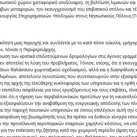
ιωτικού χώρου (μεταφορικό ισοδύναμο), τη βελτίωση λιμανιών και
μβων μεταφορών, τον εκσυγχρονισμό του επιβατικού στόλου και τ
ιουργίας Επιχειρηματικών Υποδομών στους Νησιωτικούς Πόλους (Τ
ότητα μιας περιοχής και συνδέεται με το κατά πόσο εύκολα, γρήγορ
», τόνισε η Περιφερειάρχης.
έρωση των κρατικά επιδοτούμενων δρομολογίων στις άγονες γραμμές 
εν αποτελεί τη λύση του προβλήματος. Τόνισε, επίσης, ότι ο εκσυ
άτων θαλάσσιου χωροταξικού σχεδιασμού, αλλά και η διασφάλιση 
 λιμένων, αποτελούν συνιστώσες που συνεπικουρούν στην εξασφάλ
η της αρχής της ελεύθερης κυκλοφορίας των υπηρεσιών και η ορθή
ιπέδου ασφάλειας για τους εργαζόμενους και τους επιβάτες, είναι
ίπε ότι η τήρηση των περιβαλλοντικών προτύπων για τη ναυσιπλοΐα,
α εξασφαλίσουν την αναβάθμιση της ενεργειακής απόδοσης των πλ
ι την παροχή ποιοτικών υπηρεσιών σε όσους επιλέγουν αυτή την ο
εξασφάλιση της βιωσιμότητάς τους θα πρέπει να δοθούν κίνητρα επε
αι την προσέλκυση αεροπορικών εταιρειών χαμηλού κόστους, να υ
ια την επέκταση της ζήτησης κατά την χειμερινή περίοδο (άρση της
ου οινοτουρισμού, του πολιτιστικού, του θαλάσσιου, του συνεδρια