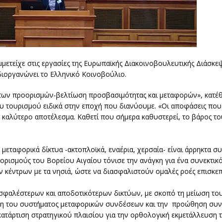
μετείχε στις εργασίες της Ευρωπαϊκής Διακοινοβουλευτικής Διάσκε
διοργανώνει το Ελληνικό Κοινοβούλιο.
 των προορισμών-βελτίωση προσβασιμότητας και μεταφορών», κατέθεσ
 του τουρισμού ειδικά στην εποχή που διανύουμε. «Οι αποφάσεις που
 καλύτερο αποτέλεσμα. Καθετί που σήμερα καθυστερεί, το βάρος του
μεταφορικά δίκτυα -ακτοπλοϊκά, εναέρια, χερσαία- είναι άρρηκτα σ
οορισμούς του Βορείου Αιγαίου τόνισε την ανάγκη για ένα συνεκτικ
ν κέντρων με τα νησιά, ώστε να διασφαλιστούν ομαλές ροές επισκε
ασφαλέστερων και αποδοτικότερων δικτύων, με σκοπό τη μείωση τ
άνωση του συστήματος μεταφορικών συνδέσεων και την προώθηση σ
ατάρτιση στρατηγικού πλαισίου για την ορθολογική εκμετάλλευση 