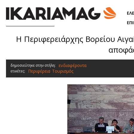
Παράκαμψη προς το κυρίως περιεχόμενο
ΕΛ
ΕΠ
Η Περιφερειάρχης Βορείου Αιγα
αποφάσ
ενδιαφέροντα
δημοσιεύτηκε στην στήλη:
Περιφέρεια
Τουρισμός
ετικέτες:
,