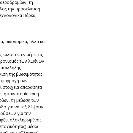
 αεροδρομίων, τη
έλος την προσέλκυση
εχνολογικά Πάρκα,
α, οικονομικά, αλλά και
καλύπτει εν μέρει τις
γχρονισμός των λιμένων
κατάλληλης
ιση της βιωσιμότητας
 εφαρμογή των
 στοιχεία απαραίτητα
 η καινοτομία και η
οίων, τη μείωση των
δό για να ταξιδέψουν.
νδύσεων για την
πάρξει ολοκληρωμένος
 εποχικότητας) μέσω
κού, του αθλητικού,