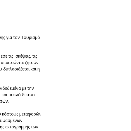
ψης για τον Τουρισμό
ε τις σκέψεις, τις
 απαιτούνται ζητούν
 διπλασιάζεται και η
υνδεδεμένα με την
ό και πυκνό δίκτυο
πτών.
ου κόστους μεταφορών
υνδυασμένων
της ακτογραμμής των